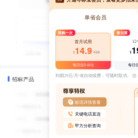
单省会员
限购一次
最划算
1
首月试用
1
14.9
¥39
¥
¥
每日仅0.48元
每日仅
到期29元/月/省自动续费，可随时取消。
招标产品
标讯详情查看
关键电话直连
甲方分析查询