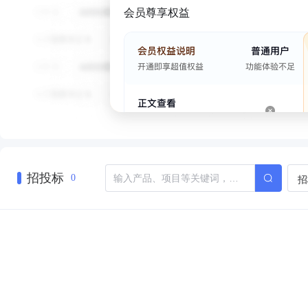
会员尊享权益
招投标
招
0