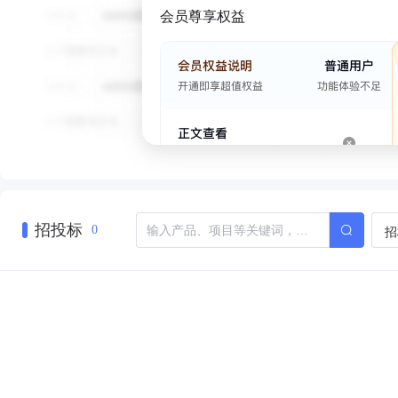
会员尊享权益
招投标
招
0