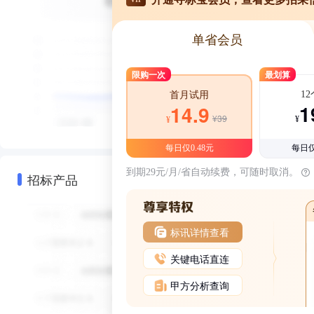
单省会员
限购一次
最划算
1
首月试用
1
14.9
¥39
¥
¥
每日仅0.48元
每日仅
到期29元/月/省自动续费，可随时取消。
招标产品
标讯详情查看
关键电话直连
甲方分析查询