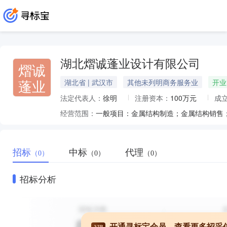
湖北熠诚蓬业设计有限公司
熠诚
蓬业
湖北省 | 武汉市
其他未列明商务服务业
开业
法定代表人：
徐明
注册资本：
100万元
成
经营范围：
招标
中标
代理
（0）
（0）
（0）
招标分析
开通寻标宝会员，查看更多招采
VIP