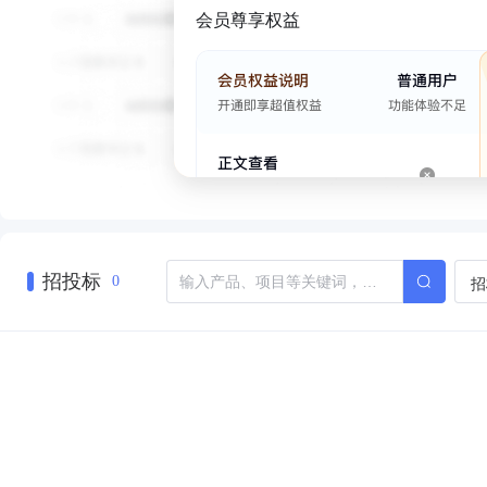
会员尊享权益
招投标
招
0