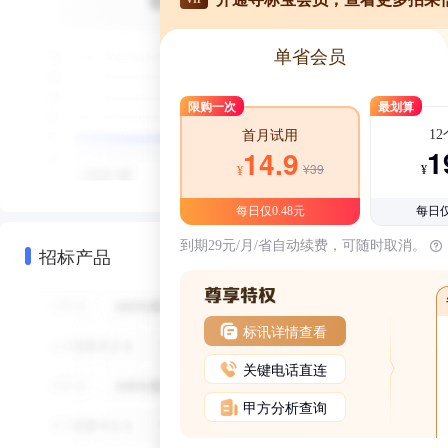
单省会员
限购一次
最划算
1
首月试用
1
14.9
¥39
¥
¥
每日仅0.48元
每日仅
到期29元/月/省自动续费，可随时取消。
招标产品
标讯详情查看
关键电话直连
甲方分析查询