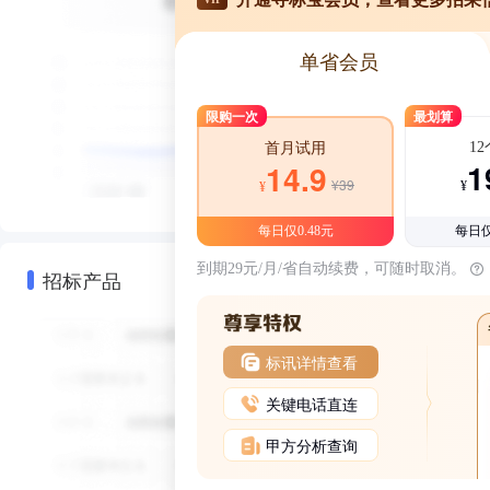
单省会员
限购一次
最划算
1
首月试用
1
14.9
¥39
¥
¥
每日仅0.48元
每日仅
到期29元/月/省自动续费，可随时取消。
招标产品
标讯详情查看
关键电话直连
甲方分析查询