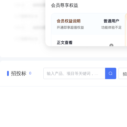
会员尊享权益
招投标
招
0