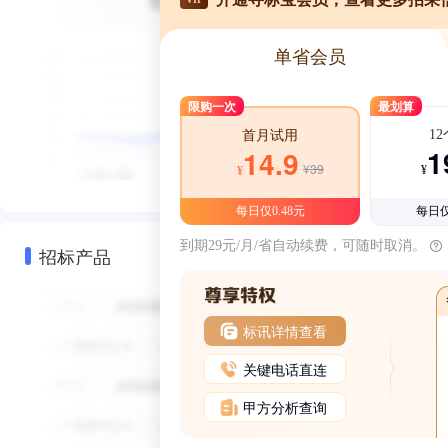
单省会员
限购一次
最划算
1
首月试用
1
14.9
¥39
¥
¥
每日仅0.48元
每日仅
到期29元/月/省自动续费，可随时取消。
招标产品
标讯详情查看
关键电话直连
甲方分析查询