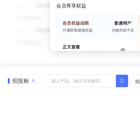
会员尊享权益
招投标
招
0