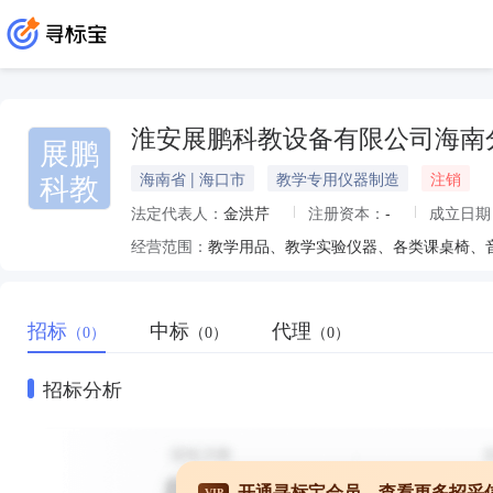
淮安展鹏科教设备有限公司海南
展鹏
科教
海南省 | 海口市
教学专用仪器制造
注销
法定代表人：
金洪芹
注册资本：
-
成立日期
经营范围：
招标
中标
代理
（0）
（0）
（0）
招标分析
开通寻标宝会员，查看更多招采
VIP