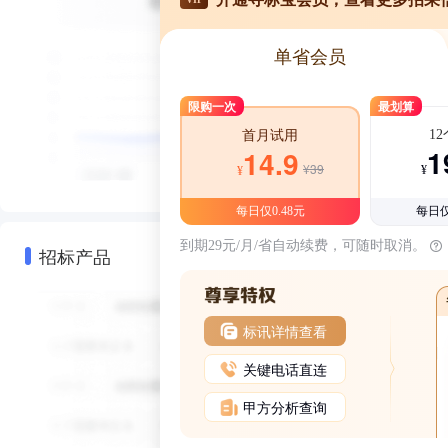
单省会员
限购一次
最划算
1
首月试用
1
14.9
¥39
¥
¥
每日仅0.48元
每日仅
到期29元/月/省自动续费，可随时取消。
招标产品
标讯详情查看
关键电话直连
甲方分析查询