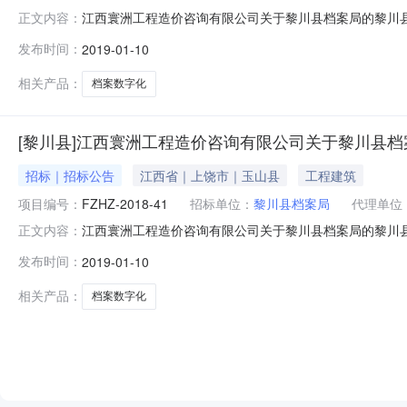
江西寰洲工程造价咨询有限公司关于黎川县档案局的黎川县档案数
正文内容：
型：招标公告招标方式：国内公开截止时间：招标机构：招
发布时间：
2019-01-10
档案数字化项目采购（招标编号：FZHZ-2018-41
下达的采购
相关产品：
档案数字化
[黎川县]江西寰洲工程造价咨询有限公司关于黎川县档案局
招标｜招标公告
江西省｜上饶市｜玉山县
工程建筑
项目编号：
FZHZ-2018-41
招标单位：
黎川县档案局
代理单位
江西寰洲工程造价咨询有限公司关于黎川县档案局的黎川县档
正文内容：
购非招标采购方式管理办法》、黎川县政府采购管理办公
发布时间：
2019-01-10
竞争性磋商采购，现欢迎符合条件的供应商前来参加磋商。一
案数字化项目采购1项45
相关产品：
档案数字化