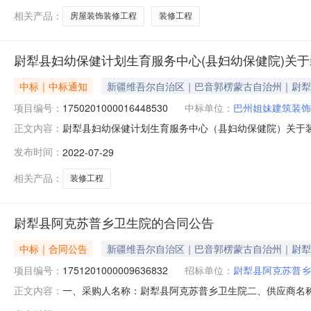
相关产品：
房屋装饰装修工程
装修工程
尉犁县妇幼保健计划生育服务中心(县妇幼保健院)关
中标｜中标通知
新疆维吾尔自治区｜巴音郭楞蒙古自治州｜尉犁
项目编号：
1750201000016448530
中标单位：
巴州姐妹建筑装饰
尉犁县妇幼保健计划生育服务中心（县妇幼保健院）关于装修工
正文内容：
项目名称:尉犁县妇幼保健计划生育服务中心（县妇幼保健院）关
发布时间：
2022-07-29
话:15899039911采购计划文号:采购计划金额（元）
相关产品：
装修工程
尉犁县阿克苏普乡卫生院的合同公告
中标｜合同公告
新疆维吾尔自治区｜巴音郭楞蒙古自治州｜尉犁
项目编号：
1751201000009636832
招标单位：
尉犁县阿克苏普乡
一、采购人名称：尉犁县阿克苏普乡卫生院二、供应商名
正文内容：
1751201000009636832五、合同编号：11N457