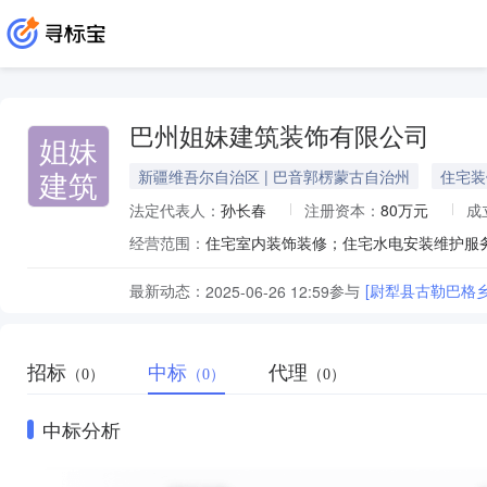
巴州姐妹建筑装饰有限公司
姐妹
建筑
新疆维吾尔自治区 | 巴音郭楞蒙古自治州
住宅装
法定代表人：
孙长春
注册资本：
80万元
成
经营范围：
最新动态：
参与
[尉犁县古勒巴格
2025-06-26 12:59
招标
中标
代理
（0）
（0）
（0）
中标分析