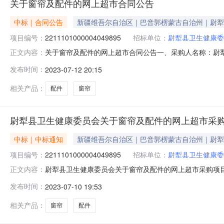
关于窗帘及配件的网上超市合同公告
中标｜合同公告
新疆维吾尔自治区｜巴音郭楞蒙古自治州｜尉犁
项目编号：
2211101000004049895
招标单位：
尉犁县卫生健康委
关于窗帘及配件的网上超市合同公告一、采购人名称：尉
正文内容：
四、采购项目编号：2211101000004049895五、合同
发布时间：
2023-07-12 20:15
80X18个80.003830402领普科技C1-HW2.4长X2.61高
相关产品：
配件
窗帘
尉犁县卫生健康委员会关于窗帘及配件的网上超市采
中标｜中标通知
新疆维吾尔自治区｜巴音郭楞蒙古自治州｜尉犁
项目编号：
2211101000004049895
招标单位：
尉犁县卫生健康委
尉犁县卫生健康委员会关于窗帘及配件的网上超市采购项目成交
正文内容：
束，现将采购结果公示如下：一、项目信息项目名称:尉犁县卫
发布时间：
2023-07-10 19:53
系电话:/采购计划文号:采购计划金额（元）:项目所在行政
相关产品：
窗帘
配件