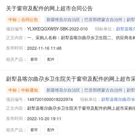
关于窗帘及配件的网上超市合同公告
中标｜合同公告
新疆维吾尔自治区｜巴音郭楞蒙古自治州｜尉犁
项目编号：
YLXKEQGXWSY-SBK-2022-010
招标单位：
尉犁县喀
一、采购人名称：尉犁县喀尔曲尕乡卫生院二、供应商名
正文内容：
1497201000018222974五、合同编号：11N45789
发布时间：
2022-11-16 11:48
金蝉6.6/2.8件3.0064819442金蝉6.5/2.8薄荷绿【挂钩款】
相关产品：
窗帘
配件
尉犁县喀尔曲尕乡卫生院关于窗帘及配件的网上超市
中标｜中标通知
新疆维吾尔自治区｜巴音郭楞蒙古自治州｜尉犁
项目编号：
1497201000018222974
招标单位：
尉犁县喀尔曲尕乡
尉犁县喀尔曲尕乡卫生院关于窗帘及配件的网上超市采购项目（
正文内容：
尕乡卫生院关于窗帘及配件的网上超市采购项目采购项目项目编号:
发布时间：
2022-10-20 19:11
（元）:项目所在行政区划编码:652823项目所在行政区
相关产品：
窗帘
配件