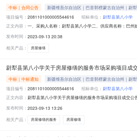
中标｜合同公告
新疆维吾尔自治区｜巴音郭楞蒙古自治州｜尉犁
项目编号：
2081101000005544616
招标单位：
尉犁县第八小学
一、采购人名称：尉犁县第八小学二、供应商名称：巴州姐妹建
正文内容：
合同编号：11N07606157120234201六、合同内容
发布时间：
2023-09-13 20:38
项：详见附件中的合同文件八、联系方式1、采购人名称：尉
相关产品：
房屋修缮
尉犁县第八小学关于房屋修缮的服务市场采购项目成
中标｜中标通知
新疆维吾尔自治区｜巴音郭楞蒙古自治州｜尉犁
项目编号：
2081101000005544616
招标单位：
尉犁县第八小学
尉犁县第八小学关于房屋修缮的服务市场采购项目成交公告尉犁
正文内容：
示如下：一、项目信息项目名称:尉犁县第八小学关于房屋修缮的服
发布时间：
2023-09-13 13:26
划文号:采购计划金额（元）:项目所在行政区划编码:652
相关产品：
房屋修缮的服务
房屋修缮