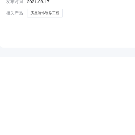
发布时间：
2021-09-17
1.0106898.4106898.4服务要求或标的基本
话：13709
相关产品：
房屋装饰装修工程
NEW
HOT
5折起
暂时没有搜索结果…