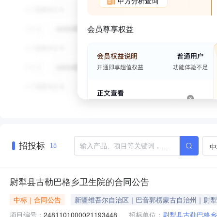
甲方分析查询
会员尊享权益
招投标
中
18
尉犁县古勒巴格乡卫生院的合同公告
中标｜合同公告
新疆维吾尔自治区｜巴音郭楞蒙古自治州｜尉犁
项目编号：
2481101000021193448
招标单位：
尉犁县古勒巴格乡