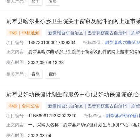
相关产品：
配件
窗帘
尉犁县喀尔曲尕乡卫生院关于窗帘及配件的网上超市
中标｜中标通知
新疆维吾尔自治区｜巴音郭楞蒙古自治州｜尉犁
项目编号：
1497201000017329234
招标单位：
尉犁县喀尔曲尕乡
尉犁县喀尔曲尕乡卫生院关于窗帘及配件的网上超市采购项目（
正文内容：
尕乡卫生院关于窗帘及配件的网上超市采购项目采购项目项目编号:
发布时间：
2022-09-08 13:28
（元）:项目所在行政区划编码:652823项目所在行政区
相关产品：
窗帘
配件
尉犁县妇幼保健计划生育服务中心(县妇幼保健院)的
中标｜合同公告
新疆维吾尔自治区｜巴音郭楞蒙古自治州｜尉犁
项目编号：
11N66061792X2022810
招标单位：
尉犁县妇幼保健计
一、采购人名称：尉犁县妇幼保健计划生育服务中心（县
正文内容：
保健院）服务市场项目四、采购项目编号：175020100001
发布时间：
2022-08-04
装饰装修工程详见附件项1.015825.0415825.