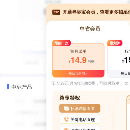
开通寻标宝会员，查看更多招采
VIP
单省会员
限购一次
最划算
1
首月试用
1
14.9
¥39
¥
¥
每日仅0.48元
每日仅
到期29元/月/省自动续费，可随时取消。
中标产品
标讯详情查看
关键电话直连