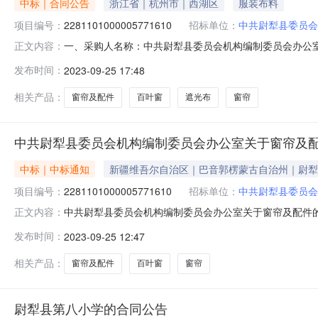
中标｜合同公告
浙江省｜杭州市｜西湖区
服装布料
项目编号：
2281101000005771610
招标单位：
中共尉犁县委员会
一、采购人名称：中共尉犁县委员会机构编制委员会办公
正文内容：
四、采购项目编号：2281101000005771610五、合同
发布时间：
2023-09-25 17:48
6010平方米10.00656502金蝉清韵-星蓝色蓝色遮光布金
相关产品：
窗帘及配件
百叶窗
遮光布
窗帘
中共尉犁县委员会机构编制委员会办公室关于窗帘及
中标｜中标通知
新疆维吾尔自治区｜巴音郭楞蒙古自治州｜尉犁
项目编号：
2281101000005771610
招标单位：
中共尉犁县委员会
中共尉犁县委员会机构编制委员会办公室关于窗帘及配件
正文内容：
号:2281101000005771610）采购已经结束
发布时间：
2023-09-25 12:47
目项目编号:2281101000005771610项目联系人:孙
相关产品：
窗帘及配件
百叶窗
窗帘
尉犁县第八小学的合同公告