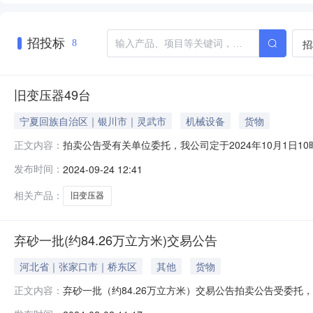
招投标
招
8
旧变压器49台
宁夏回族自治区｜银川市｜灵武市
机械设备
货物
拍卖公告受有关单位委托，我公司定于2024年10月1日10时0
正文内容：
有效证件均可办理竞买登记手续。有意竞买者请于9月30日
发布时间：
2024-09-24 12:41
集体踏勘）展示地址：宁夏回族自治区灵武市杨家圈湾村。联系人：任
相关产品：
旧变压器
弃砂一批(约84.26万立方米)交易公告
河北省｜张家口市｜桥东区
其他
货物
弃砂一批（约84.26万立方米）交易公告拍卖公告受委托
正文内容：
日9时00分地点：蔚县公共资源交易中心二、咨询、报名时间