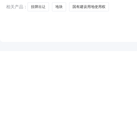
地面积（
相关产品：
挂牌出让
地块
国有建设用地使用权
NEW
HOT
5折起
暂时没有搜索结果…