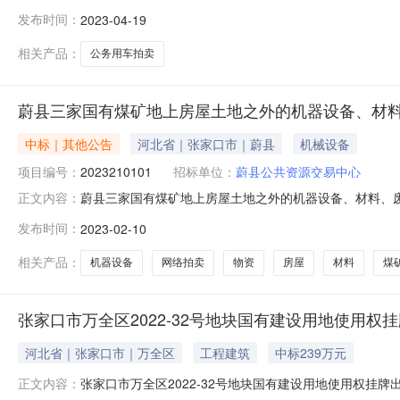
公告受蔚县公共资源交易中心委托，我公司定于2023年4月27
发布时间：
2023-04-19
帕萨特SVW7203EPi，车牌号为冀G9532A；标的二：北京
相关产品：
公务用车拍卖
蔚县三家国有煤矿地上房屋土地之外的机器设备、材
中标｜其他公告
河北省｜张家口市｜蔚县
机械设备
项目编号：
2023210101
招标单位：
蔚县公共资源交易中心
蔚县三家国有煤矿地上房屋土地之外的机器设备、材料、废旧物资
正文内容：
130726130700我要报名报名倒计时天小时分钟报名
发布时间：
2023-02-10
台（paimai.caa123.org.cn）依法公开拍卖
相关产品：
机器设备
网络拍卖
物资
房屋
材料
煤
张家口市万全区2022-32号地块国有建设用地使用权
河北省｜张家口市｜万全区
工程建筑
中标239万元
张家口市万全区2022-32号地块国有建设用地使用权
正文内容：