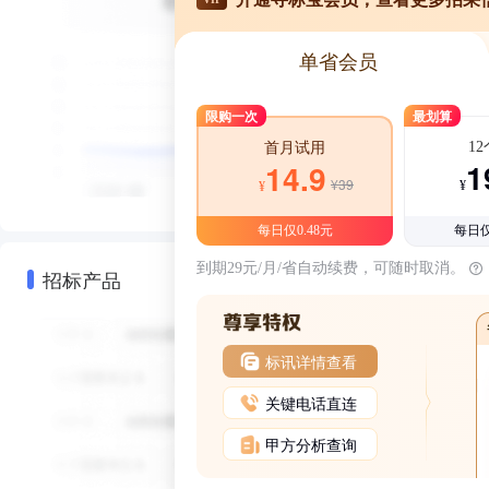
单省会员
限购一次
最划算
1
首月试用
1
14.9
¥39
¥
¥
每日仅0.48元
每日仅
到期29元/月/省自动续费，可随时取消。
招标产品
标讯详情查看
关键电话直连
甲方分析查询