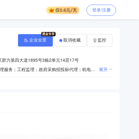
登录/注册
企业全景
取消收藏
监控
力第四大道1895号3栋2单元14层17号
工程管理服务；全过程工程咨询；中央投资项目招标代理；建设项目咨询、规划、设计；工程招标投标代理服务；工程监理；政府采购招投标代理；机电设备招标代理；工程造价咨询管理；房屋建筑和市政基础设施项目工程施工；消防设施工程；房地产评估；安全咨询服务；环保咨询服务；房地产信息咨询；会议及展览服务；城市绿化管理；承担各类施工劳务作业
展开