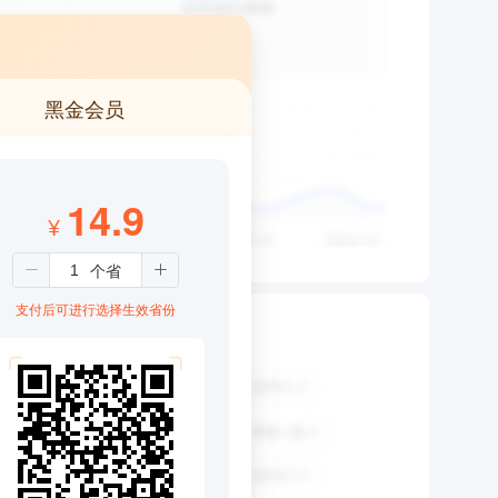
黑金会员
14.9
¥
支付后可进行选择生效省份