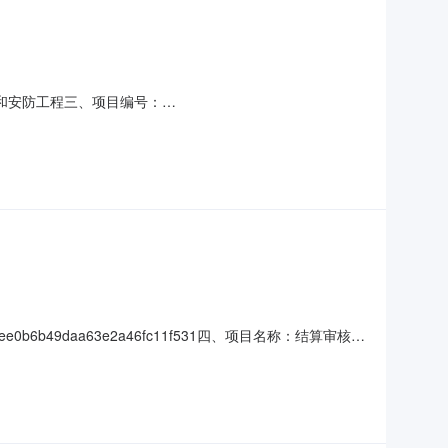
工程和安防工程三、项目编号：
市佛山路51号联系方式：13836670333供应商(乙方)：黑龙
907六、合同主要信息主要标的：序号名称数量(
b6b49daa63e2a46fc11f531四、项目名称：结算审核
江华建工程咨询有限公司地址：黑龙江省哈尔滨市道里区群力第四
元)规格