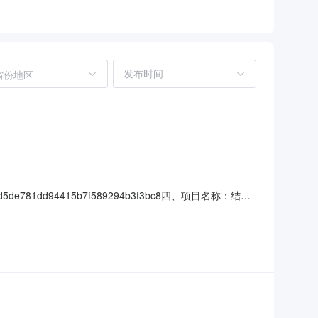
省份地区
81dd94415b7f589294b3f3bc8四、项目名称：结算
黑龙江华建工程咨询有限公司地址：黑龙江省哈尔滨市道里区群力
价(元)