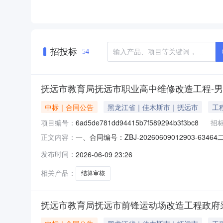
招投标
54
抚远市教育局抚远市职业高中维修改造工程-
中标｜合同公告
黑龙江省｜佳木斯市｜抚远市
工
项目编号：
6ad5de781dd94415b7f589294b3f3bc8
招
一、合同编号：ZBJ-20260609012903-63
正文内容：
审核五、合同主体采购人(甲方)：抚远市教育局地
发布时间：
2026-06-09 23:26
第四大道1895号3栋2单元14层17号联系方式：
相关产品：
结算审核
抚远市教育局抚远市前锋运动场改造工程政府