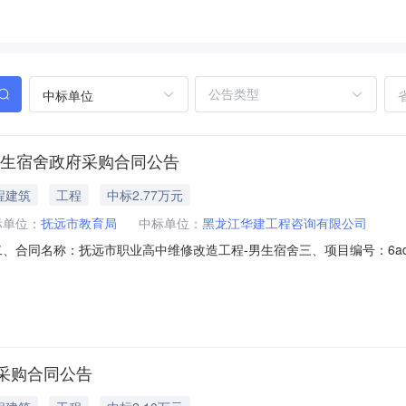
中标单位
男生宿舍政府采购合同公告
程建筑
工程
中标2.77万元
标单位：
抚远市教育局
中标单位：
黑龙江华建工程咨询有限公司
464二、合同名称：抚远市职业高中维修改造工程-男生宿舍三、项目编号：6ad5de7
址：抚远市佛山路51号联系方式：13836670333供应商(乙方)：
13351406907六、合同主要信息主要标的：序号名称数量(单位)单价(元)总
采购合同公告