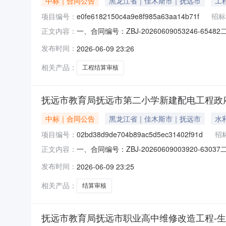
中标｜合同公告
黑龙江省｜佳木斯市｜抚远市
工
项目编号：
e0fe6182150c4a9e8f985a63aa14b71f
招标
一、合同编号：ZBJ-20260609053246-6
正文内容：
合同主体采购人(甲方)：抚远市教育局地址：抚远
发布时间：
2026-06-09 23:26
1895号3栋2单元14层17号联系方式：1335
相关产品：
工程结算审核
抚远市教育局抚远市第二小学新建配电工程政
中标｜合同公告
黑龙江省｜佳木斯市｜抚远市
水
项目编号：
02bd38d9de704b89ac5d5ec31402f91d
招
一、合同编号：ZBJ-20260609003920-6
正文内容：
同主体采购人(甲方)：抚远市教育局地址：抚远市
发布时间：
2026-06-09 23:25
1895号3栋2单元14层17号联系方式：13351
相关产品：
结算审核
抚远市教育局抚远市职业高中维修改造工程-