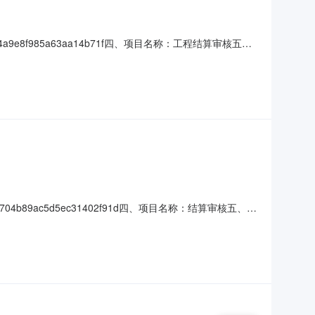
a9e8f985a63aa14b71f四、项目名称：工程结算审核五、
建工程咨询有限公司地址：黑龙江省哈尔滨市道里区群力第四大道
规格型号
04b89ac5d5ec31402f91d四、项目名称：结算审核五、合
工程咨询有限公司地址：黑龙江省哈尔滨市道里区群力第四大道
规格型号/