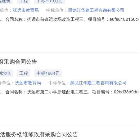
程建筑
工程
中标2.10万元
单位：
抚远市教育局
中标单位：
黑龙江华建工程咨询有限公司
5482二、合同名称：抚远市前锋运动场改造工程三、项目编号：e0fe6182150c4
市佛山路51号联系方式：13836670333供应商(乙方)：黑龙江华
1406907六、合同主要信息主要标的：序号名称数量(单位)单价(元)总价(元)
府采购合同公告
利水电
工程
中标4664元
标单位：
抚远市教育局
中标单位：
黑龙江华建工程咨询有限公司
3037二、合同名称：抚远市第二小学新建配电工程三、项目编号：02bd38d9de7
佛山路51号联系方式：13836670333供应商(乙方)：黑龙江华建
406907六、合同主要信息主要标的：序号名称数量(单位)单价(元)总价(元)
生活服务楼维修政府采购合同公告