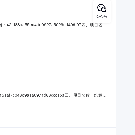
公众号
88aa55ee4de0927a5029dd409f07四、项目名
乙方)：黑龙江华建工程咨询有限公司地址：黑龙江省哈尔滨市道
单价(元)总价
f7c046d9a1a0974d66ccc15a四、项目名称：结算审
龙江华建工程咨询有限公司地址：黑龙江省哈尔滨市道里区群力第
(元)规