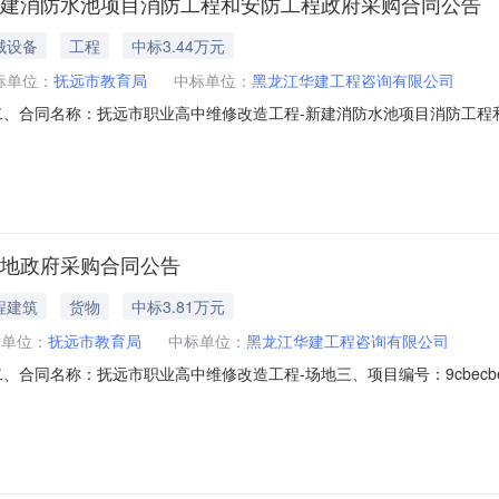
新建消防水池项目消防工程和安防工程政府采购合同公告
械设备
工程
中标3.44万元
标单位：
抚远市教育局
中标单位：
黑龙江华建工程咨询有限公司
6-64626二、合同名称：抚远市职业高中维修改造工程-新建消防水池项目消防
1a198四、项目名称：结算审核五、合同主体采购人(甲方)：抚远市教育局地址：抚远
里区群力第四大道1895号3栋2单元14层17号联系方式：13351406
场地政府采购合同公告
程建筑
货物
中标3.81万元
标单位：
抚远市教育局
中标单位：
黑龙江华建工程咨询有限公司
785二、合同名称：抚远市职业高中维修改造工程-场地三、项目编号：9cbecbee0
抚远市佛山路51号联系方式：13836670333供应商(乙方)：黑龙
351406907六、合同主要信息主要标的：序号名称数量(单位)单价(元)总价(