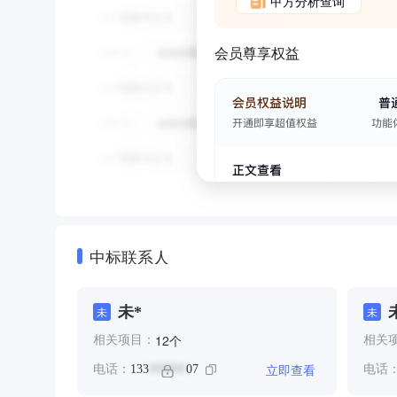
甲方分析查询
会员尊享权益
中标联系人
未*
未
未
个
12
相关项目：
相关
立即查看
电话：
133
07
电话
******