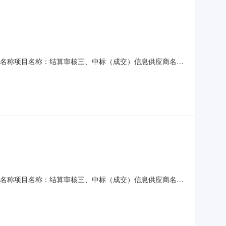
二、项目名称项目名称：结算审核三、中标（成交）信息供应商名
元14层17号中标（成交）金额：23827.71确定成交时
佳木斯市抚远市第二小学六、公告期限自本公告发布
二、项目名称项目名称：结算审核三、中标（成交）信息供应商名
元14层17号中标（成交）金额：34466.73确定成交时
佳木斯市抚远市职业高中六、公告期限自本公告发布