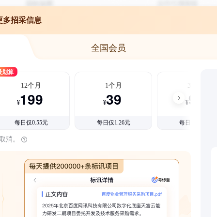
更多招采信息
全国会员
最划算
12个月
1个月
3个月
199
39
99
¥
¥
¥
每日仅0.55元
每日仅1.26元
每日仅1.08元
时取消。