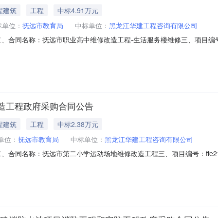
程建筑
工程
中标4.91万元
标单位：
抚远市教育局
中标单位：
黑龙江华建工程咨询有限公司
953二、合同名称：抚远市职业高中维修改造工程-生活服务楼维修三、项目编号：42fd
教育局地址：抚远市佛山路51号联系方式：13836670333供应商(
系方式：13351406907六、合同主要信息主要标的：序号名称数量(单位)
造工程政府采购合同公告
程建筑
工程
中标2.38万元
单位：
抚远市教育局
中标单位：
黑龙江华建工程咨询有限公司
594二、合同名称：抚远市第二小学运动场地维修改造工程三、项目编号：ffe2151a
：抚远市佛山路51号联系方式：13836670333供应商(乙方)：黑
3351406907六、合同主要信息主要标的：序号名称数量(单位)单价(元)总价