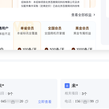
查看全部权益
未*
未*
未
个
个
9
3
项目：
相关项目：
立即查看
：
045
20
电话：
156
99
********
******