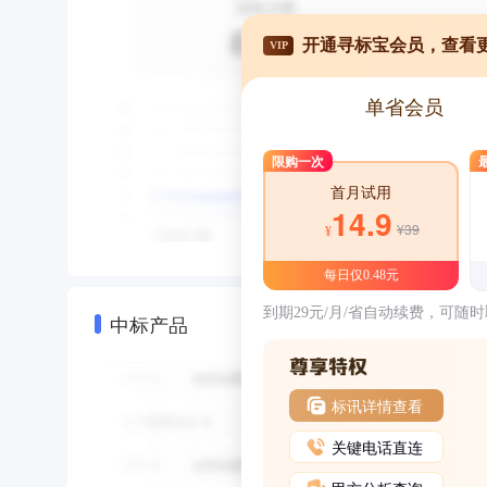
开通寻标宝会员，查看
VIP
单省会员
限购一次
首月试用
14.9
¥39
¥
每日仅0.48元
到期29元/月/省自动续费，可随
中标产品
标讯详情查看
关键电话直连