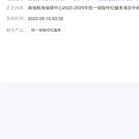
南海航海保障中心2023-2025年统一保险经纪服务项目中标公
正文内容：
202304021806058一、项目编号：20230402180
发布时间：
2023-05-16 03:35
交）信息供应商名称：世纪保险经纪股份有限公司供应商地址：
相关产品：
统一保险经纪服务