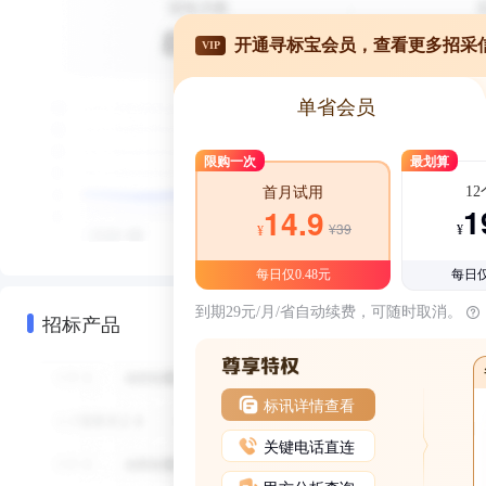
开通寻标宝会员，查看更多招采
VIP
单省会员
限购一次
最划算
1
首月试用
1
14.9
¥39
¥
¥
每日仅0.48元
每日仅
到期29元/月/省自动续费，可随时取消。
招标产品
标讯详情查看
关键电话直连