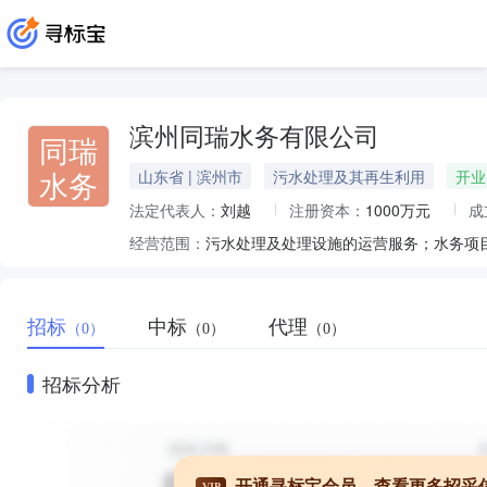
滨州同瑞水务有限公司
同瑞
水务
山东省 | 滨州市
污水处理及其再生利用
开业
法定代表人：
刘越
注册资本：
1000万元
成
经营范围：
招标
中标
代理
（0）
（0）
（0）
招标分析
开通寻标宝会员，查看更多招采
VIP