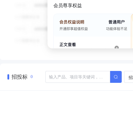
会员尊享权益
招投标
招
0