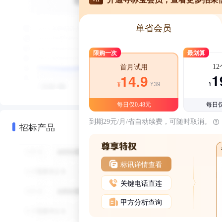
单省会员
限购一次
最划算
1
首月试用
1
14.9
¥39
¥
¥
每日仅0.48元
每日仅
到期29元/月/省自动续费，可随时取消。
招标产品
标讯详情查看
关键电话直连
甲方分析查询