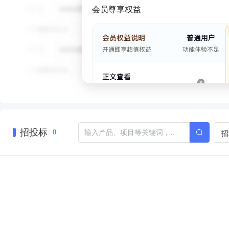
会员尊享权益
招投标
招
0