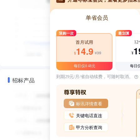
单省会员
限购一次
最划算
1
首月试用
1
14.9
¥39
¥
¥
每日仅0.48元
每日仅
到期29元/月/省自动续费，可随时取消。
招标产品
标讯详情查看
关键电话直连
甲方分析查询