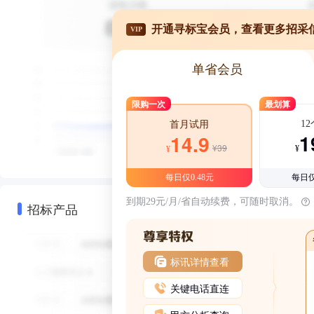
开通寻标宝会员，查看更多招采
VIP
单省会员
限购一次
最划算
1
首月试用
1
14.9
¥39
¥
¥
每日仅0.48元
每日仅
到期29元/月/省自动续费，可随时取消。
招标产品
标讯详情查看
关键电话直连