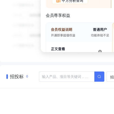
甲方分析查询
会员尊享权益
招投标
招
0