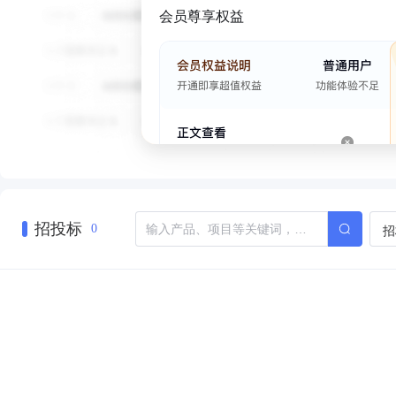
会员尊享权益
招投标
招
0