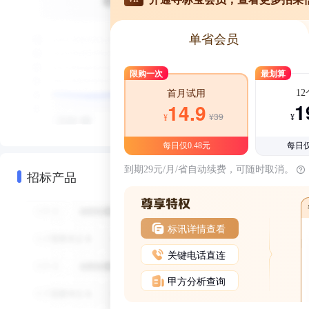
单省会员
限购一次
最划算
1
首月试用
1
14.9
¥39
¥
¥
每日仅0.48元
每日仅
到期29元/月/省自动续费，可随时取消。
招标产品
标讯详情查看
关键电话直连
甲方分析查询