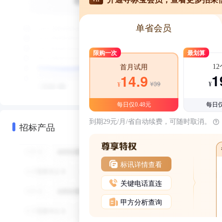
单省会员
限购一次
最划算
1
首月试用
1
14.9
¥39
¥
¥
每日仅0.48元
每日仅
到期29元/月/省自动续费，可随时取消。
招标产品
标讯详情查看
关键电话直连
甲方分析查询