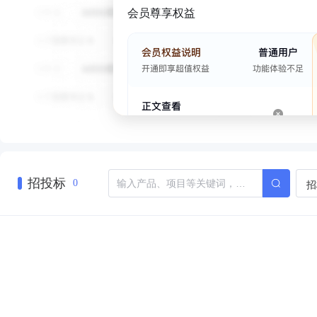
会员尊享权益
招投标
招
0