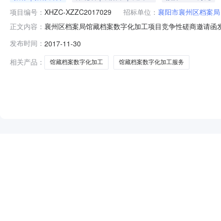
项目编号：
XHZC-XZZC2017029
招标单位：
襄阳市襄州区档案局
襄州区档案局馆藏档案数字化加工项目竞争性磋商邀请函发布时间
正文内容：
2017-12-1200:00:00招标机构：招标地区：
发布时间：
2017-11-30
有限公司受襄阳市襄州区档案局委托，就馆藏档案数字化
相关产品：
馆藏档案数字化加工
馆藏档案数字化加工服务
NEW
HOT
5折起