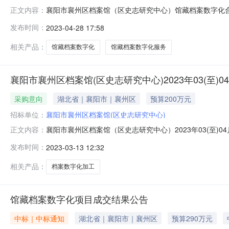
襄阳市襄州区档案馆（区史志研究中心）馆藏档案数字化合
正文内容：
20220714四、项目名称：馆藏档案数字化五、合同主体1
发布时间：
2023-04-28 17:58
方）：湖北鑫明霞档案科技有限公司5、地址：襄阳市樊城区中
型号（或服
相关产品：
馆藏档案数字化
馆藏档案数字化服务
襄阳市襄州区档案馆(区史志研究中心)2023年03(至)
采购意向
湖北省｜襄阳市｜襄州区
预算200万元
招标单位：
襄阳市襄州区档案馆(区史志研究中心)
襄阳市襄州区档案馆（区史志研究中心）2023年03(至
正文内容：
〔2020〕10号）等有关规定，现将襄阳市襄州区档案馆
发布时间：
2023-03-13 12:32
时间（填写到月）备注1襄州区档案馆2023年档案数字化
安排，具体采购项
相关产品：
档案数字化加工
馆藏档案数字化项目成交结果公告
中标｜中标通知
湖北省｜襄阳市｜襄州区
预算290万元