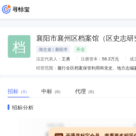
襄阳市襄州区档案馆（区史志研
档
湖北省 | 襄阳市
开业
法定代表人：
王勇
注册资本：
58.3万元
成
经营范围：
履行全区档案保管利用和党史、地方志编
招标
中标
代理
（0）
（0）
（0）
招标分析
开通寻标宝会员，查看更多招采
VIP