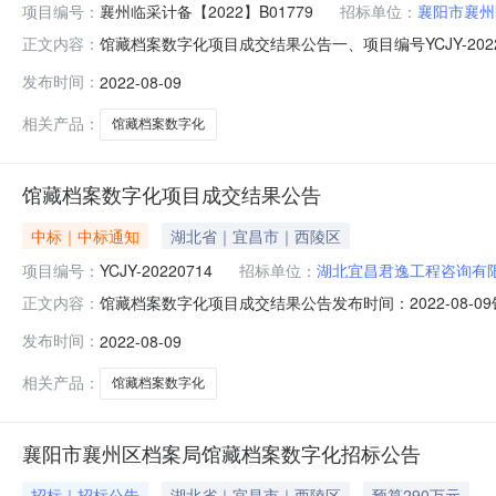
项目编号：
襄州临采计备【2022】B01779
招标单位：
襄阳市襄州
馆藏档案数字化项目成交结果公告一、项目编号YCJY-20
正文内容：
称：湖北鑫明霞档案科技有限公司供应商地址：襄阳市樊城区
发布时间：
2022-08-09
件服务要求：详见招标文件服务时间：150日历天服务标
评审信息
相关产品：
馆藏档案数字化
馆藏档案数字化项目成交结果公告
中标｜中标通知
湖北省｜宜昌市｜西陵区
项目编号：
YCJY-20220714
招标单位：
湖北宜昌君逸工程咨询有
馆藏档案数字化项目成交结果公告发布时间：2022-08-0
正文内容：
地：襄州区|阅读次数：一、项目编号YCJY-2022071
发布时间：
2022-08-09
明霞档案科技有限公司供应商地址：襄阳市樊城区中原路2号
相关产品：
馆藏档案数字化
襄阳市襄州区档案局馆藏档案数字化招标公告
招标｜招标公告
湖北省｜宜昌市｜西陵区
预算290万元