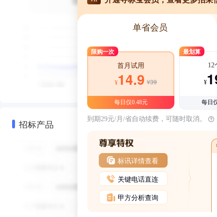
单省会员
限购一次
最划算
1
首月试用
1
14.9
¥39
¥
¥
每日仅0.48元
每日仅
到期29元/月/省自动续费，可随时取消。
招标产品
标讯详情查看
关键电话直连
甲方分析查询