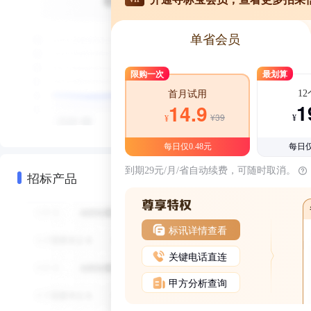
单省会员
限购一次
最划算
1
首月试用
1
14.9
¥39
¥
¥
每日仅0.48元
每日仅
到期29元/月/省自动续费，可随时取消。
招标产品
标讯详情查看
关键电话直连
甲方分析查询