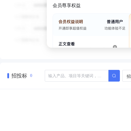
会员尊享权益
招投标
招
0