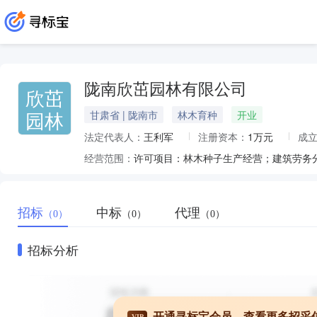
陇南欣茁园林有限公司
欣茁
园林
甘肃省 | 陇南市
林木育种
开业
法定代表人：
王利军
注册资本：
1万元
成
经营范围：
招标
中标
代理
（0）
（0）
（0）
招标分析
开通寻标宝会员，查看更多招采
VIP