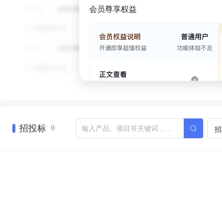
会员尊享权益
招投标
招
0