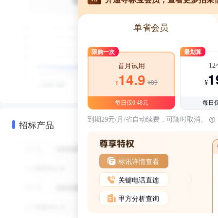
单省会员
限购一次
最划算
1
首月试用
1
14.9
¥39
¥
¥
每日仅0.48元
每日仅
到期29元/月/省自动续费，可随时取消。
招标产品
标讯详情查看
关键电话直连
甲方分析查询