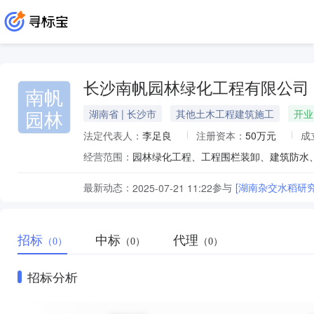
长沙南帆园林绿化工程有限公司
南帆
园林
湖南省 | 长沙市
其他土木工程建筑施工
开业
法定代表人：
李足良
注册资本：
50万元
成
经营范围：
最新动态：
参与
[湖南杂交水稻研
2025-07-21 11:22
招标
中标
代理
（0）
（0）
（0）
招标分析