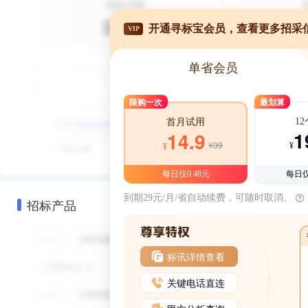
开通寻标宝会员，查看更多招采
VIP
单省会员
限购一次
最划算
1
首月试用
1
14.9
¥39
¥
¥
每日仅0.48元
每日仅
到期29元/月/省自动续费，可随时取消。
招标产品
标讯详情查看
关键电话直连