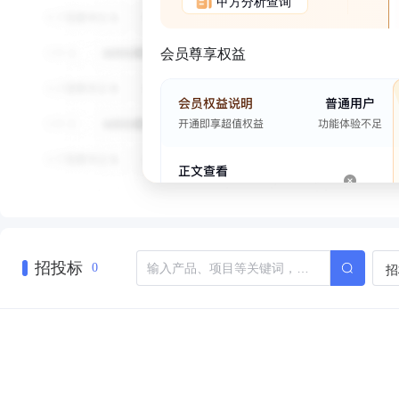
甲方分析查询
会员尊享权益
招投标
招
0