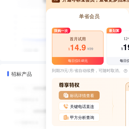
单省会员
限购一次
最划算
1
首月试用
1
14.9
¥39
¥
¥
每日仅0.48元
每日仅
到期29元/月/省自动续费，可随时取消。
招标产品
标讯详情查看
关键电话直连
甲方分析查询