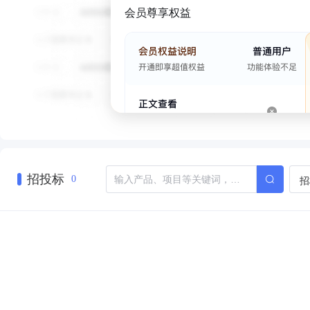
会员尊享权益
招投标
招
0