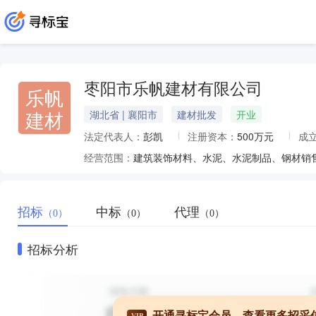
枣阳市乐帆建材有限公司
乐帆
建材
湖北省 | 襄阳市
建材批发
开业
法定代表人：
彭凯
注册资本：
500万元
成
经营范围：
建筑装饰材料、水泥、水泥制品、钢材销
招标
中标
代理
（0）
（0）
（0）
招标分析
开通寻标宝会员，查看更多招采
VIP