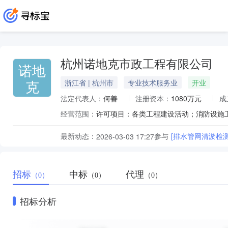
杭州诺地克市政工程有限公司
诺地
克
浙江省 | 杭州市
专业技术服务业
开业
法定代表人：
何善
注册资本：
1080万元
成
经营范围：
最新动态：
参与
[排水管网清淤检
2026-03-03 17:27
招标
中标
代理
（0）
（0）
（0）
招标分析