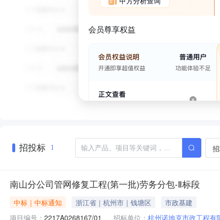
甲方分析查询
会员尊享权益
招投标
招
1
南山分公司管网修复工程(第一批)劳务分包-Ⅱ标段
中标｜中标通知
浙江省｜杭州市｜钱塘区
市政基建
项目编号：
2217A0268167/01
招标单位：
杭州诺地克市政工程有