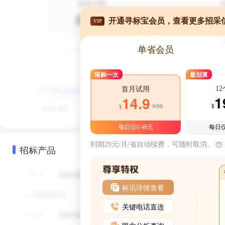
开通寻标宝会员，查看更多招采
VIP
单省会员
限购一次
最划算
1
首月试用
1
14.9
¥39
¥
¥
每日仅0.48元
每日仅
到期29元/月/省自动续费，可随时取消。
招标产品
标讯详情查看
关键电话直连