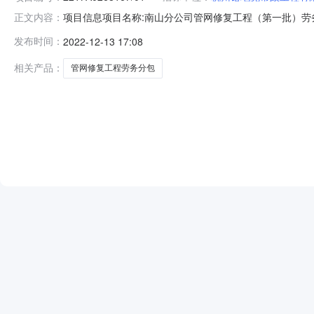
项目信息项目名称:南山分公司管网修复工程（第一批）劳务分包
正文内容：
编号:2217A0268167/01中标内容公示开始时间：2022-1
发布时间：
2022-12-13 17:08
事项说明：附件:第1中标候选人中标候选人名称：杭州诺地
相关产品：
管网修复工程劳务分包