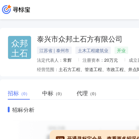
泰兴市众邦土石方有限公司
众邦
土石
江苏省 | 泰州市
土木工程建筑业
开业
法定代表人：
常辉
注册资本：
20万元
成立
经营范围：
招标
中标
代理
（0）
（0）
（0）
招标分析
开通寻标宝会员，查看更多招采
VIP