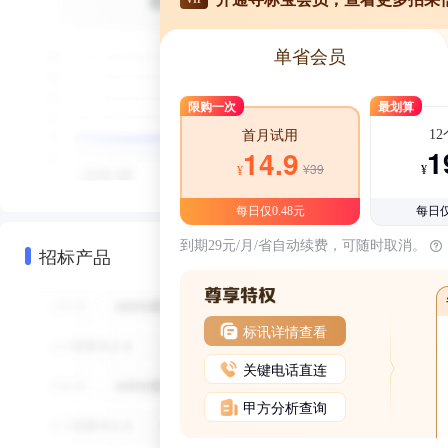
单省会员
限购一次
最划算
1
首月试用
1
14.9
¥39
¥
¥
每日仅0.48元
每日仅
到期29元/月/省自动续费，可随时取消。
招标产品
标讯详情查看
关键电话直连
甲方分析查询