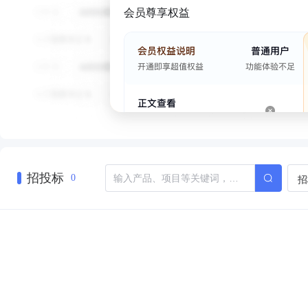
会员尊享权益
招投标
招
0