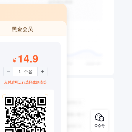
黑金会员
14.9
¥
支付后可进行选择生效省份
公众号