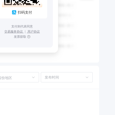
扫码支付
支付则代表同意
交易服务协议
｜
用户协议
发票获取
省份地区