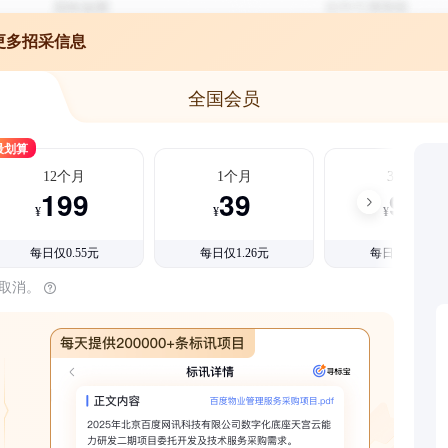
更多招采信息
全国会员
最划算
12个月
1个月
3个月
199
39
99
¥
¥
¥
每日仅0.55元
每日仅1.26元
每日仅1.08元
时取消。