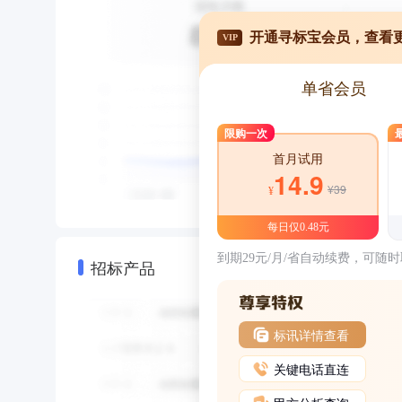
开通寻标宝会员，查看
VIP
单省会员
限购一次
首月试用
14.9
¥39
¥
每日仅0.48元
到期29元/月/省自动续费，可随
招标产品
标讯详情查看
关键电话直连