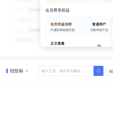
会员尊享权益
招投标
招
0