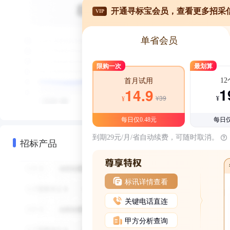
开通寻标宝会员，查看更多招采
VIP
单省会员
限购一次
最划算
1
首月试用
1
14.9
¥39
¥
¥
每日仅0.48元
每日仅
到期29元/月/省自动续费，可随时取消。
招标产品
标讯详情查看
关键电话直连
甲方分析查询