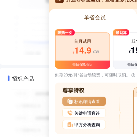
单省会员
限购一次
最划算
1
首月试用
1
14.9
¥39
¥
¥
每日仅0.48元
每日仅
到期29元/月/省自动续费，可随时取消。
招标产品
标讯详情查看
关键电话直连
甲方分析查询