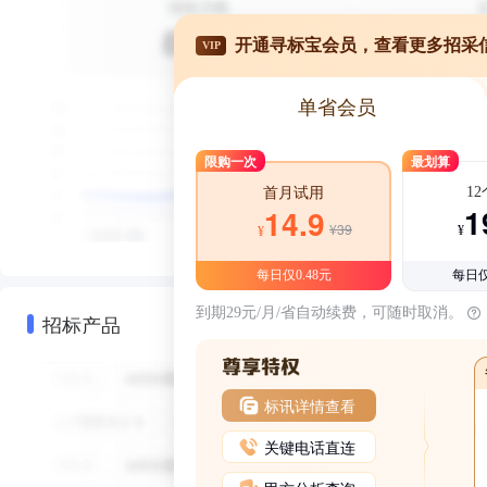
开通寻标宝会员，查看更多招采
VIP
单省会员
限购一次
最划算
1
首月试用
1
14.9
¥39
¥
¥
每日仅0.48元
每日仅
到期29元/月/省自动续费，可随时取消。
招标产品
标讯详情查看
关键电话直连