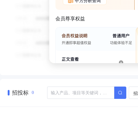
甲方分析查询
会员尊享权益
招投标
招
0