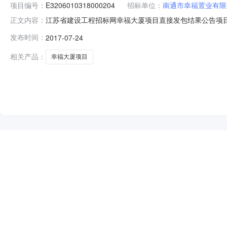
项目编号：
E3206010318000204
招标单位：
南通市幸福置业有限
江苏省建设工程招标网幸福大厦项目直接发包结果公告项目名称：幸福
正文内容：
位：南通市幸福置业有限公司承接单位：南通幸福建设集团股
发布时间：
2017-07-24
工程规模：招标人定标原因及依旧：备注：
相关产品：
幸福大厦项目
NEW
HOT
5折起