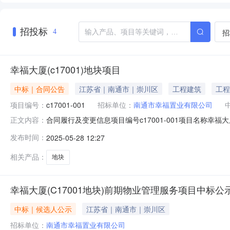
招投标
招
4
幸福大厦(c17001)地块项目
中标｜合同公告
江苏省｜南通市｜崇川区
工程建筑
工程
项目编号：
c17001-001
招标单位：
南通市幸福置业有限公司
合同履行及变更信息项目编号c17001-001项目名称幸福大
正文内容：
中标人名称*南通幸福建设集团股份有限公司合同金额（元）5836
发布时间：
2025-05-28 12:27
验收时间*2020-12-3014:43:15工程质量*合格
相关产品：
地块
幸福大厦(C17001地块)前期物业管理服务项目中标公
中标｜候选人公示
江苏省｜南通市｜崇川区
招标单位：
南通市幸福置业有限公司