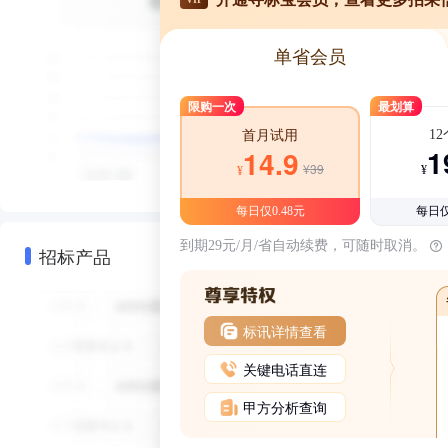
单省会员
限购一次
最划算
1
首月试用
1
14.9
¥39
¥
¥
每日仅0.48元
每日仅
到期29元/月/省自动续费，可随时取消。
招标产品
标讯详情查看
关键电话直连
甲方分析查询