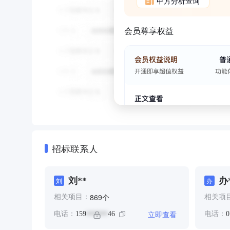
甲方分析查询
会员尊享权益
招标联系人
刘**
办
刘
办
个
869
相关项目：
相关项
立即查看
电话：
159
46
电话：
0
******