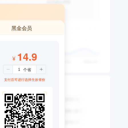
黑金会员
14.9
¥
支付后可进行选择生效省份