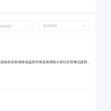
省份地区
物描述标的名称湖南省益阳市南县南洲镇火箭社区荷堰北路西侧
书标的所有权人曹某某标的评估信息处置参考价确定方式定向询价
7号房屋产权证号合同备案登记号-土地使用权证号标的产权证信息