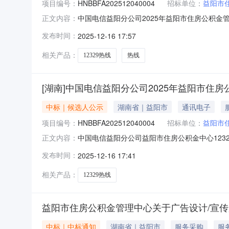
项目编号：
HNBBFA202512040004
招标单位：
益阳市
中国电信益阳分公司2025年益阳市住房公积金
正文内容：
积金中心12329热线项目（标段编号：HNBB
发布时间：
2025-12-16 17:57
成交候选人情况：1.第一成交候选人（1）单位名
相关产品：
12329热线
热线
[湖南]中国电信益阳分公司2025年益阳市住房
中标｜候选人公示
湖南省｜益阳市
通讯电子
项目编号：
HNBBFA202512040004
招标单位：
益阳市
中国电信益阳分公司益阳市住房公积金中心12329
正文内容：
委员会按照询比文件载明的评审方法和标准已完
发布时间：
2025-12-16 17:41
术有限公司（2）响应报价：429800.002.
相关产品：
12329热线
益阳市住房公积金管理中心关于广告设计/宣
中标｜中标通知
湖南省｜益阳市
服务采购
服