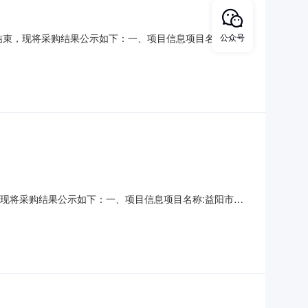
已经结束，现将采购结果公示如下：一、项目信息项目名称:益阳
公众号
项目联系电话:19196267765采购计划信息：项目所在行政区
理中心采购单位地址:益阳市益阳大道1
结束，现将采购结果公示如下：一、项目信息项目名称:益阳市住
话:15273701587采购计划信息：项目所在行政区划编
采购单位地址:益阳市益阳大道138号金源大