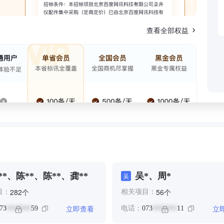
查看全部权益
**、陈**、陈**、龚**
吴*、周*
吴
个
个
282
56
目：
相关项目：
立即查看
立
73
59
电话：
073
11
*******
*******