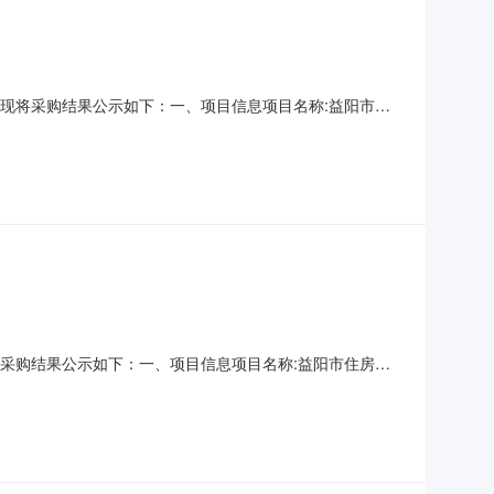
结束，现将采购结果公示如下：一、项目信息项目名称:益阳市住
话:0737-4382559采购计划信息：项目所在行政区划编
采购单位地址:益阳市益阳大道138号金源
，现将采购结果公示如下：一、项目信息项目名称:益阳市住房公
-4382559采购计划信息：项目所在行政区划编码:430999项
:益阳市益阳大道138号金源大厦西五