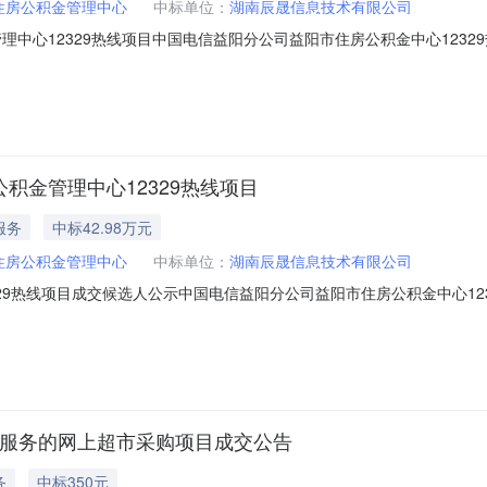
住房公积金管理中心
中标单位：
湖南辰晟信息技术有限公司
管理中心12329热线项目中国电信益阳分公司益阳市住房公积金中心123
FA202512040004）评审委员会按照询比文件载明的评审方法和标准
称：湖南辰晟信息技术有限公司（2）响应报价：429800.002.第二
公积金管理中心12329热线项目
服务
中标42.98万元
住房公积金管理中心
中标单位：
湖南辰晟信息技术有限公司
热线项目成交候选人公示中国电信益阳分公司益阳市住房公积金中心12329热
成对各供应商递交的响应文件的评审，评审结果如下：（一）成交候选人情
第二成交候选人（1）单位名称：长沙泛讯信息科技有限公司（2）响应报价：4
传服务的网上超市采购项目成交公告
务
中标350元