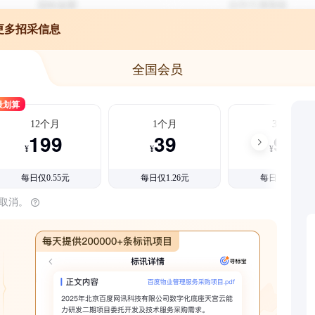
更多招采信息
全国会员
最划算
12个月
1个月
3个月
199
39
99
¥
¥
¥
每日仅0.55元
每日仅1.26元
每日仅1.08元
时取消。