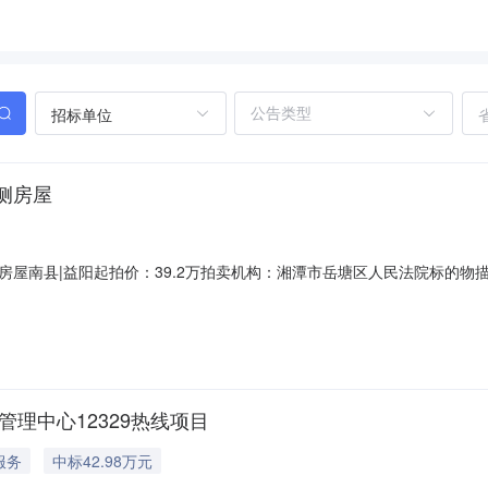
招标单位
侧房屋
房屋南县|益阳起拍价：39.2万拍卖机构：湘潭市岳塘区人民法院标的
相应国有土地使用权执行裁定书（2025）湘0304执恢736号执行裁定
9.63元标的产权证号不动产权证号湘（2019）南县不动产权第000360
管理中心12329热线项目
服务
中标42.98万元