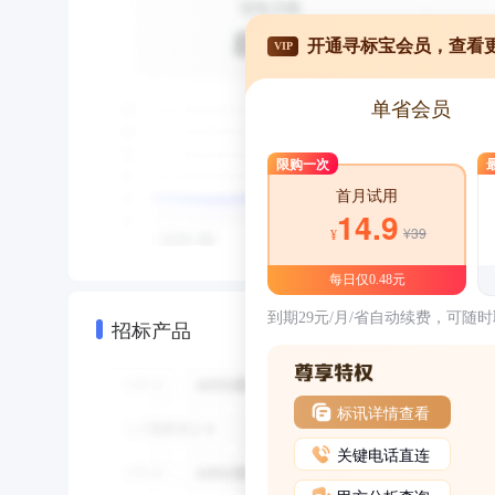
开通寻标宝会员，查看
VIP
单省会员
限购一次
首月试用
14.9
¥39
¥
每日仅0.48元
到期29元/月/省自动续费，可随
招标产品
标讯详情查看
关键电话直连