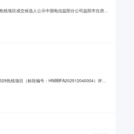
29热线项目成交候选人公示中国电信益阳分公司益阳市住房公
已完成对各供应商递交的响应文件的评审，评审结果如下：（一）
成交候选人（1）单位名称：长沙泛讯信息科技有限公司（2）响
线项目（标段编号：HNBBFA202512040004）评审
况：1.第一成交候选人（1）单位名称：湖南辰晟信息技
31500.00（二）否决响应情况：本项目不涉及否决响应情况