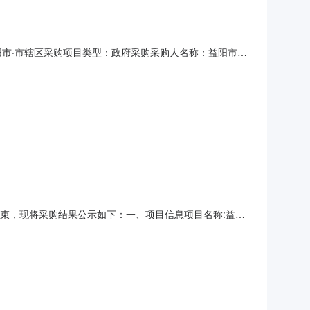
·益阳市·市辖区采购项目类型：政府采购采购人名称：益阳市住
公司采购代理机构联系电话：-项目预算：630000.00
短信服务项目分包预算：630000.00元招标类别
司
已经结束，现将采购结果公示如下：一、项目信息项目名称:益阳
目联系电话:0737-4382559采购计划信息：项目所在行政
管理中心采购单位地址:益阳市益阳大道13