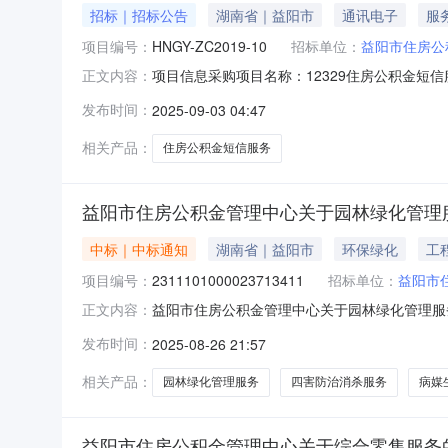
招标｜招标公告
湖南省｜益阳市
通讯电子
服
项目编号：
HNGY-ZC2019-10
招标单位：
益阳市住房公
项目信息采购项目名称：12329住房公积金短信
正文内容：
房公积金管理中心采购人代码：-采购代理机构名
发布时间：
2025-09-03 04:47
元是否PPP项目：否采购方式：-标段信息采购项目子
相关产品：
住房公积金短信服务
益阳市住房公积金管理中心关于园林绿化管理
中标｜中标通知
湖南省｜益阳市
环保绿化
工
项目编号：
2311101000023713411
招标单位：
益阳市
益阳市住房公积金管理中心关于园林绿化管理服务的
正文内容：
市住房公积金管理中心关于园林绿化管理服务的网上超市
发布时间：
2025-08-26 21:57
区划编码:430999项目所在行政区划名称:益
相关产品：
园林绿化管理服务
四害防治消杀服务
病媒
益阳市住房公积金管理中心关于综合零售服务