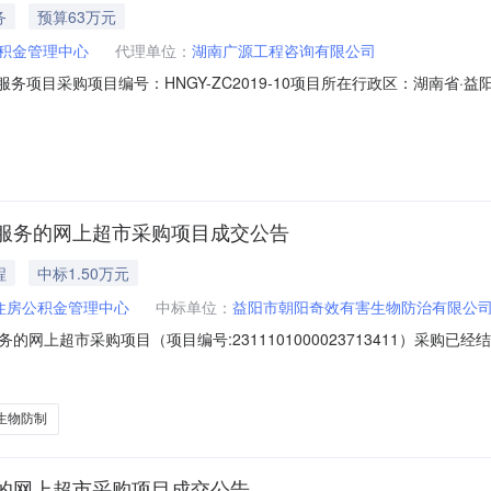
务
预算63万元
积金管理中心
代理单位：
湖南广源工程咨询有限公司
服务项目采购项目编号：HNGY-ZC2019-10项目所在行政区：湖南省
称：湖南广源工程咨询有限公司采购代理机构联系人：湖南广源工程咨询有限
包编号：HNYY201907037-1采购项目子包名称：12329住房公积金
服务的网上超市采购项目成交公告
程
中标1.50万元
住房公积金管理中心
中标单位：
益阳市朝阳奇效有害生物防治有限公
网上超市采购项目（项目编号:2311101000023713411）采购
采购项目项目编号:2311101000023713411项目联系人:办公室项
阳市本级报价起止时间:-二、采购单位信息采购单位名称:益阳市住房公积金
生物防制
的网上超市采购项目成交公告