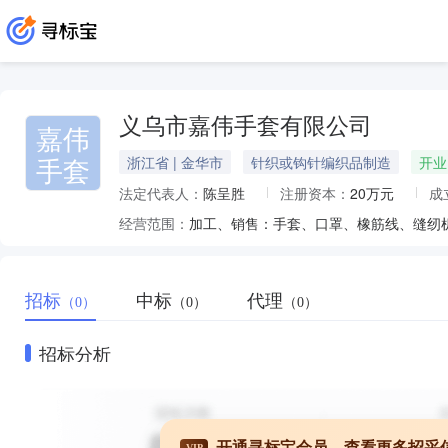
义乌市嘉伟手套有限公司
嘉伟
手套
浙江省 | 金华市
针织或钩针编织品制造
开业
法定代表人：
陈呈胜
注册资本：
20万元
成
经营范围：
加工、销售：手套、口罩、橡筋线、缝纫
招标
中标
代理
（0）
（0）
（0）
招标分析
开通寻标宝会员，查看更多招采
VIP