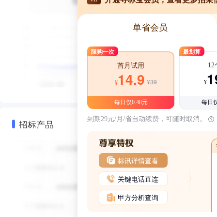
单省会员
限购一次
最划算
1
首月试用
1
14.9
¥39
¥
¥
每日仅0.48元
每日仅
到期29元/月/省自动续费，可随时取消。
招标产品
标讯详情查看
关键电话直连
甲方分析查询