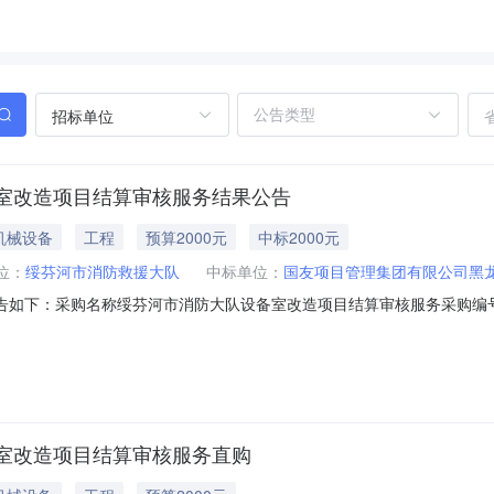
招标单位
室改造项目结算审核服务结果公告
机械设备
工程
预算2000元
中标2000元
位：
绥芬河市消防救援大队
中标单位：
国友项目管理集团有限公司黑
：采购名称绥芬河市消防大队设备室改造项目结算审核服务采购编号HLJGCYC1
张成采购结果成功评选报价供应商数1公告日期2026-08-0615:01
026-08-0620000.00%
室改造项目结算审核服务直购