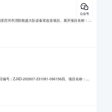
公众号
完成绥芬河市消防救援大队设备室改造项目。展开项目名称：绥
国政府采购法》第二十二条规定，且已在本系统注册的供应
如有异议请电话咨询采购人，采购流程问题请咨询平台运
ZJXD-202607-231081-096156四、项目名称：绥
同福街交叉口联系方式：17790658063供应商(乙
主要信息主要标的：序号名称数量(单位