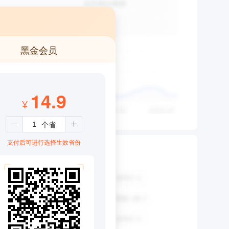
黑金会员
14.9
¥
支付后可进行选择生效省份