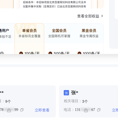
查看全部权益
**
张*
张
个
个
9
3
目：
相关项目：
立即查看
立
78
99
电话：
131
67
******
******