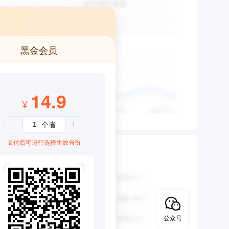
黑金会员
14.9
¥
支付后可进行选择生效省份
公众号