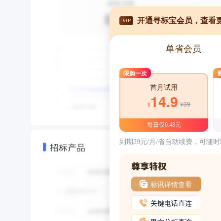
开通寻标宝会员，查看
VIP
单省会员
限购一次
首月试用
14.9
¥39
¥
每日仅0.48元
到期29元/月/省自动续费，可随
招标产品
标讯详情查看
关键电话直连