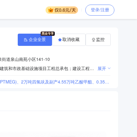
登录/注册
企业全景
取消收藏
监控
街道泉山南苑小区141-10
许可项目：建筑劳务分包；建设工程施工；住宅室内装饰装修；建筑物拆除作业（爆破作业除外）；房屋建筑和市政基础设施项目工程总承包；建设工程监理；建设工程设计（依法须经批准的项目，经相关部门批准后方可开展经营活动）一般项目：土石方工程施工；园林绿化工程施工；住宅水电安装维护服务；规划设计管理；物业管理；工程塑料及合成树脂销售；安防设备销售；建筑用钢筋产品销售；建筑材料销售；建筑防水卷材产品销售；防腐材料销售；建筑装饰材料销售；金属材料销售；木材销售；礼品花卉销售（除许可业务外，可自主依法经营法律法规非禁止或限制的项目）
展开
[三化建-江苏华峰瑞讯生物材料有限公司年产50万吨生物基聚四亚甲基醚二醇(BioPTMEG)、2万吨四氢呋及副产4.55万吨乙酸甲酯、0.35万吨1.4-丁二醇、0.15万吨y-丁内酯项目(一期)安装工程(化工机械厂)成交公告]