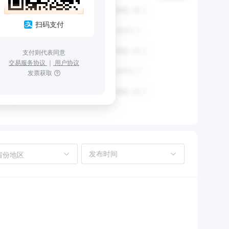
扫码支付
支付则代表同意
交易服务协议
｜
用户协议
发票获取
省份地区