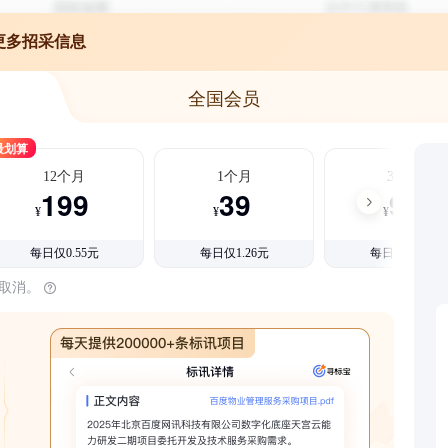
更多招采信息
全国会员
最划算
12个月
1个月
3个月
199
39
99
¥
¥
¥
每日仅0.55元
每日仅1.26元
每日仅1.08元
时取消。