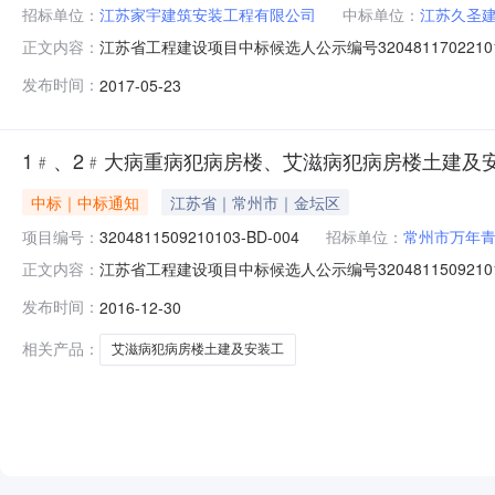
招标单位：
江苏家宇建筑安装工程有限公司
中标单位：
江苏久圣
江苏省工程建设项目中标候选人公示编号3204811702
正文内容：
扩建工程新建厂房、新建监房工程的评标工作已经结束，
发布时间：
2017-05-23
选人名称江苏久圣建设有限公司江苏溧阳晶鑫建设有限公司江苏天目
1﹟、2﹟大病重病犯病房楼、艾滋病犯病房楼土建及
中标｜中标通知
江苏省｜常州市｜金坛区
项目编号：
3204811509210103-BD-004
招标单位：
常州市万年
江苏省工程建设项目中标候选人公示编号3204811509
正文内容：
心医院)的1﹟、2﹟大病重病犯病房楼、艾滋病犯病房楼
发布时间：
2016-12-30
下：1、中标候选人情况第一名第二名第三名中标候选人
4289.7163714285.9353274
相关产品：
艾滋病犯病房楼土建及安装工