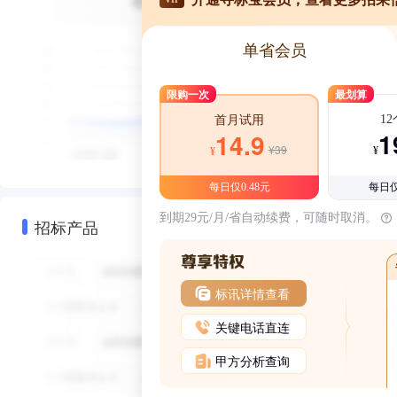
单省会员
限购一次
最划算
1
首月试用
1
14.9
¥39
¥
¥
每日仅0.48元
每日仅
到期29元/月/省自动续费，可随时取消。
招标产品
标讯详情查看
关键电话直连
甲方分析查询