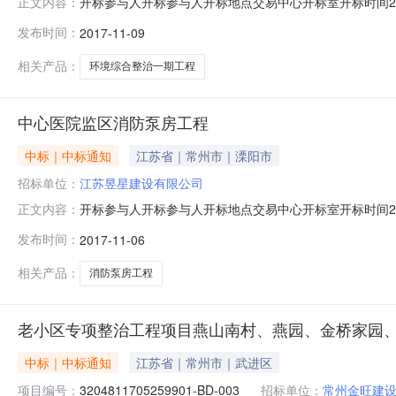
开标参与人开标参与人开标地点交易中心开标室开标时间20
正文内容：
的开标记录内容序号投标人名称报价投标保证金额项目经理1江苏
发布时间：
2017-11-09
5257812.77郝启胜4江苏溧阳城建集团有限公司525162
相关产品：
环境综合整治一期工程
中心医院监区消防泵房工程
中标｜中标通知
江苏省｜常州市｜溧阳市
招标单位：
江苏昱星建设有限公司
开标参与人开标参与人开标地点交易中心开标室开标时间20
正文内容：
项目经理1江苏昱星建设有限公司1919103.17杨瑛2特丰建设
发布时间：
2017-11-06
芮旭飞5溧阳市建忠建筑安装工程有限公司1972357.54陶
相关产品：
消防泵房工程
老小区专项整治工程项目燕山南村、燕园、金桥家园
中标｜中标通知
江苏省｜常州市｜武进区
项目编号：
3204811705259901-BD-003
招标单位：
常州金旺建