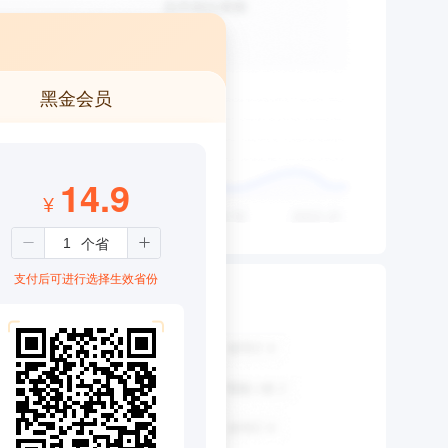
黑金会员
14.9
¥
支付后可进行选择生效省份