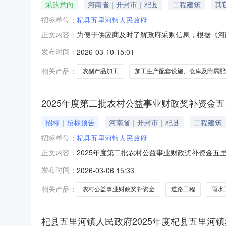
采购意向
河南省｜开封市｜杞县
工程建筑
其
招标单位：
杞县五里河镇人民政府
为便于供应商及时了解政府采购信息，根据《河南
正文内容：
3（至）4月采购意向公开如下：序号采购单位
发布时间：
2026-03-10 15:01
河镇郝寨村农副产品加工项目加工生产配套设施、
告和采购文件为准。杞县五里河
相关产品：
农副产品加工
加工生产配套设施、仓库及附属配
2025年度第二批农村公益事业财政奖补资金
招标｜招标预告
河南省｜开封市｜杞县
工程建筑
招标单位：
杞县五里河镇人民政府
2025年度第二批农村公益事业财政奖补资金五
正文内容：
投标人及时了解招标信息，现将2025年度第
发布时间：
2026-03-06 15:33
要招标内容预算金额（万元）计划招标时间12
程、环境整治工程、绿化工程约40
相关产品：
农村公益事业财政奖补资金
道路工程
雨水
杞县五里河镇人民政府2025年度杞县五里河