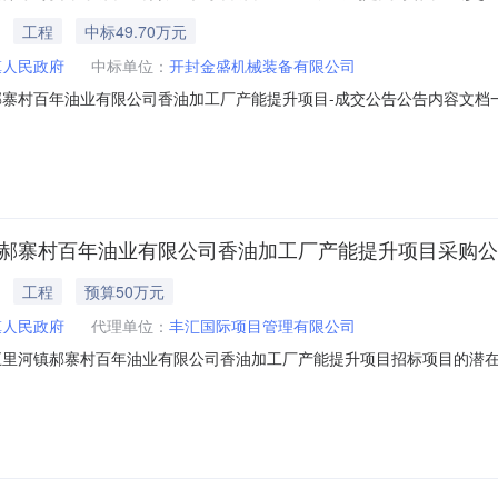
工程
中标49.70万元
镇人民政府
中标单位：
开封金盛机械装备有限公司
郝寨村百年油业有限公司香油加工厂产能提升项目-成交公告公告内容文档一、
25年度杞县五里河镇郝寨村百年油业有限公司香油加工厂产能提升项目3、采
成交情况包号采购内容供应商名称地址中标金额单位备注信息汴杞财竞谈-20
镇郝寨村百年油业有限公司香油加工厂产能提升项目采购
工程
预算50万元
镇人民政府
代理单位：
丰汇国际项目管理有限公司
县五里河镇郝寨村百年油业有限公司香油加工厂产能提升项目招标项目的潜
gzy/获取招标文件，并于2026年02月02日09时30分（北京时间）前递交响应文件
寨村百年油业有限公司香油加工厂产能提升项目3、采购方式：竞争性谈判4、预