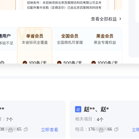
查看全部权益
**
赵**、赵*
赵
个
个
7
4
目：
相关项目：
立即查看
立
38
65
电话：
176
66
******
******