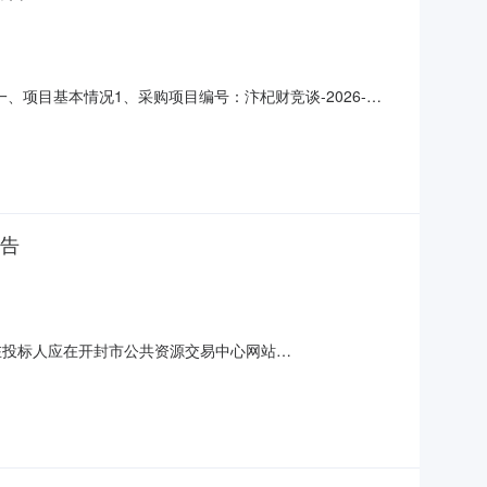
项目基本情况1、采购项目编号：汴杞财竞谈-2026-
购方式：竞争性谈判4、采购公告发布日期：2026年01月
26-2香油加工厂购置生产设备一批开封金盛机械装备有限公司
公告
在投标人应在开封市公共资源交易中心网站
。一、项目基本情况1、项目编号：汴杞财竞谈-2026-22、项目名称：
算金额：500,000.00元最高限价：50