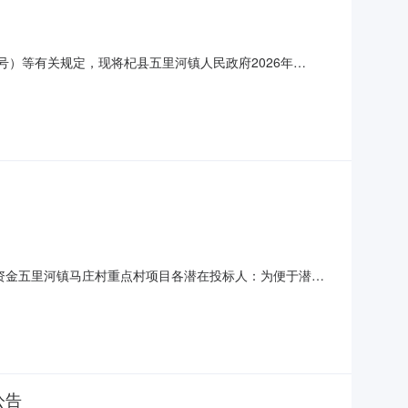
号）等有关规定，现将杞县五里河镇人民政府2026年
里河镇人民政府杞县五里河镇人民政府2025年度杞县五里
单位政府采购工作的初步安排，具体采购项目情况以相关采购公
补资金五里河镇马庄村重点村项目各潜在投标人：为便于潜在
如下：杞县工程建设项目招标计划表序号项目名称招标单位主
县五里河镇人民政府主要包含是道路工程、雨水工程、照明工
公告