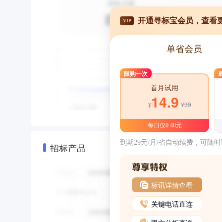
开通寻标宝会员，查看
VIP
单省会员
限购一次
首月试用
14.9
¥39
¥
每日仅0.48元
到期29元/月/省自动续费，可随
招标产品
标讯详情查看
关键电话直连