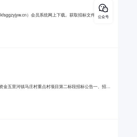
sggzyjyw.cn）会员系统网上下载。获取招标文件，并于
公众号
52、项目名称：2025年度杞县五里河镇郝寨村农副产品加工项
包最高限价（元）是否专门面向中
奖补资金五里河镇马庄村重点村项目第二标段招标公告一、招标
为杞县五里河镇人民政府，建设资金为财政资金，出资比例
投标人参加投标。二、项目概况与招标范围2.1、项目名