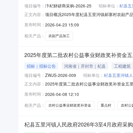
项目编号：
汴杞财磋商采购-2026-25
招标单位：
杞县五
项目概况2025年度杞县五里河镇郝寨村农副产品加工
正文内容：
2026年05月08日10时00分（北京时间）前
发布时间：
2026-04-23 15:09
目3、采购方式：竞争性磋商4、预算金额：2,81
相关产品：
农副产品加工
2025年度第二批农村公益事业财政奖补资金
招标｜招标公告
河南省｜开封市｜杞县
工程建筑
项目编号：
ZWJS-2026-009
招标单位：
杞县五里河镇人
2025年度第二批农村公益事业财政奖补资金五
正文内容：
条件本招标项目2025年度第二批农村公益事
发布时间：
2026-04-08 12:10
100%，资金已落实。项目已具备招标条件，
称：2025年度第二批农村公益事
相关产品：
农村公益事业财政奖补资金
重点村
农村公
杞县五里河镇人民政府2026年3至4月政府采