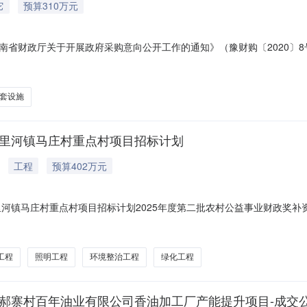
它
预算310万元
省财政厅关于开展政府采购意向公开工作的通知》（豫财购〔2020〕8
名称采购项目名称采购需求概况预算金额（万元）预计采购时间备注1杞县五
仓库及附属配套设施。310.002026年4月本次公开的采购意向是本
套设施
五里河镇马庄村重点村项目招标计划
工程
预算402万元
里河镇马庄村重点村项目招标计划2025年度第二批农村公益事业财政奖
二批农村公益事业财政奖补资金五里河镇马庄村重点村项目的招标计划发布
025年度第二批农村公益事业财政奖补资金五里河镇马庄村重点村项目杞
工程
照明工程
环境整治工程
绿化工程
镇郝寨村百年油业有限公司香油加工厂产能提升项目-成交