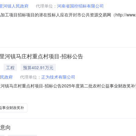
里河镇人民政府
代理单位：
河南省国控招标有限公司
项目招标项目的潜在投标人应在开封市公共资源交易网（http://www.kf
递交响应文件。一、项目基本情况1、项目编号：汴杞财磋商采购-2026-2
4,762.92元最高限价：2814762.92元序号包号包名称包预算（元）
五里河镇马庄村重点村项目-招标公告
工程
预算402.91万元
民政府
代理单位：
正为技术有限公司
里河镇马庄村重点村项目-招标公告2025年度第二批农村公益事业财政
业财政奖补资金五里河镇马庄村重点村项目已由相关部门批准建设，招标人
现委托正为技术有限公司，就该项目进行公开招标。欢迎具备相应资格的潜在
益事业财政奖补
购意向