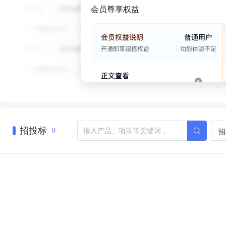
会员尊享权益
招投标
招
0