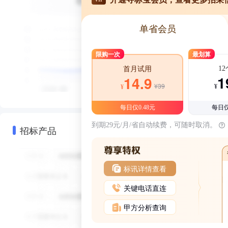
单省会员
限购一次
最划算
1
首月试用
1
14.9
¥39
¥
¥
每日仅0.48元
每日仅
到期29元/月/省自动续费，可随时取消。
招标产品
标讯详情查看
关键电话直连
甲方分析查询