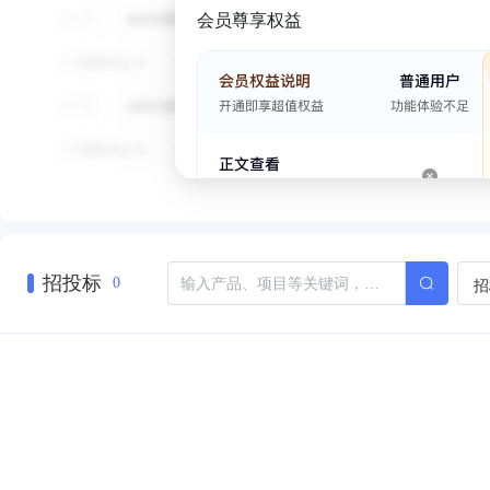
会员尊享权益
招投标
招
0