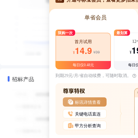
单省会员
限购一次
最划算
1
首月试用
1
14.9
¥39
¥
¥
每日仅0.48元
每日仅
到期29元/月/省自动续费，可随时取消。
招标产品
标讯详情查看
关键电话直连
甲方分析查询