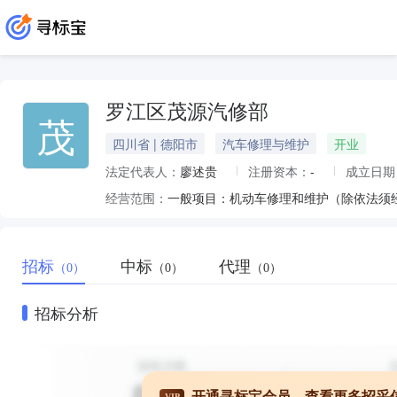
罗江区茂源汽修部
茂
四川省 | 德阳市
汽车修理与维护
开业
法定代表人：
廖述贵
注册资本：
-
成立日期
经营范围：
一般项目：机动车修理和维护（除依法须
招标
中标
代理
（0）
（0）
（0）
招标分析
开通寻标宝会员，查看更多招采
VIP