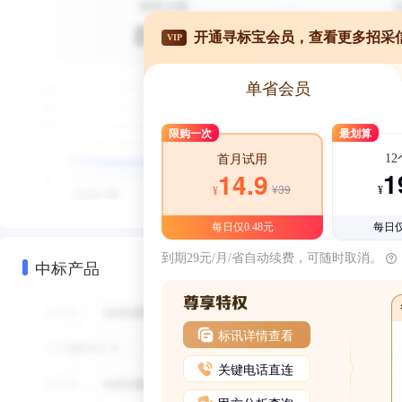
开通寻标宝会员，查看更多招采
VIP
单省会员
限购一次
最划算
1
首月试用
1
14.9
¥39
¥
¥
每日仅0.48元
每日仅
到期29元/月/省自动续费，可随时取消。
中标产品
标讯详情查看
关键电话直连