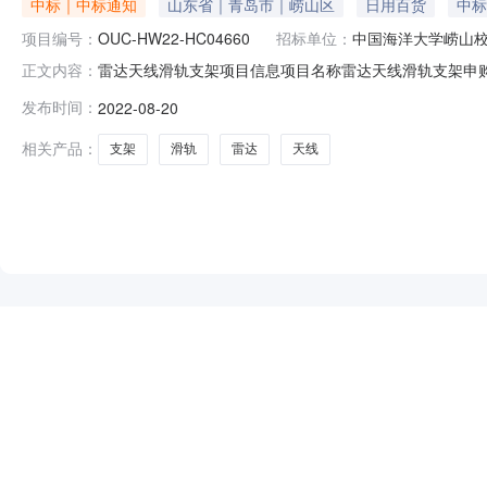
中标｜中标通知
山东省｜青岛市｜崂山区
日用百货
中标
项目编号：
OUC-HW22-HC04660
招标单位：
中国海洋大学崂山
雷达天线滑轨支架项目信息项目名称雷达天线滑轨支架申购业务号
正文内容：
海洋大学崂山校区信息科学与工程学院联系人王**联系方式电话:1
发布时间：
2022-08-20
司供应商地址采购清单序号名称规格型号数量1X轴同步带滑轨斯博
相关产品：
支架
滑轨
雷达
天线
NEW
HOT
5折起