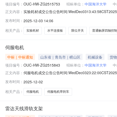
项目编号：
OUC-HW-ZG2515753
招标单位：
中国海洋大学
中
实验耗材成交公告公告时间:WedDec0313:43:58CST
正文内容：
院采购单位地址中国海洋大学西海岸校区工程学院C310联系人常*联系方
发布时间：
2025-12-03 14:06
12203元成交供应商东莞斯博特自动化科技有限公司供应商
相关产品：
实验耗材
水平连接板
限位开关
普通触屏四轴控
伺服电机
中标｜中标通知
山东省｜青岛市｜崂山区
机械设备
货物
项目编号：
OUC-HW-ZG2515843
招标单位：
中国海洋大学
中
伺服电机成交公告公告时间:WedDec0323:22:00CST
正文内容：
院采购单位地址中国海洋大学西海岸校区工程学院C310联系人常*联系方
发布时间：
2025-12-02
5291元成交供应商东莞斯博特自动化科技有限公司供应商
相关产品：
伺服电机
伺服电机带刹车
雷达天线滑轨支架