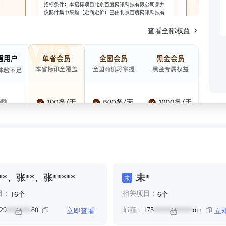
查看全部权益
**、张**、张*****
未*
未
个
个
16
6
目：
相关项目：
立即查看
立
29
80
邮箱：
175
om
*******
***********