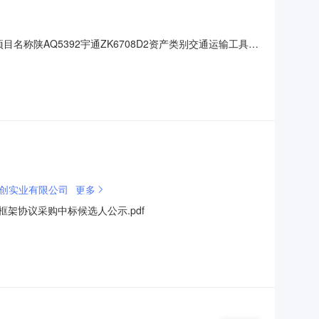
01项目名称陕AQ5392宇通ZK6708D2资产类别交通运输工具转
交易方式转让事项说明一、本标的车辆均按现场展示的状况及状
的任何担保，也不作为车辆现状的法律依据和
创实业有限公司
更多
架协议采购中标候选人公示.pdf