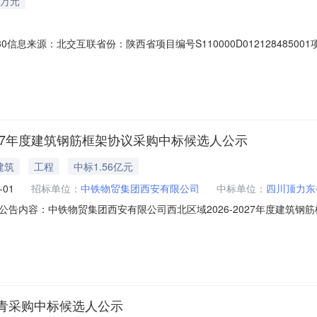
2万元
07-30信息来源：北交互联省份：陕西省项目编号S110000D0121284850
地区西安市挂牌价格2万元人民币挂牌期间7挂牌日期2026-07-30
说明及相关资料均是对标的所作的参考性说明，不作为转让方对车辆品质
027年度建筑钢筋框架协议采购中标候选人公示
建筑
工程
中标1.56亿元
-01
招标单位：
中铁物贸集团西安有限公司
中标单位：
四川顶力东
内容：中铁物贸集团西安有限公司西北区域2026-2027年度建筑钢筋框
青采购中标候选人公示