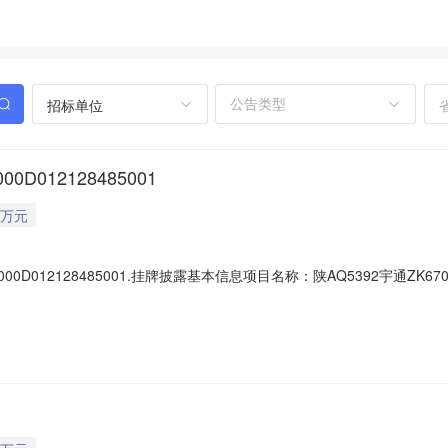
招标单位
0D012128485001
2万元
000D012128485001.挂牌披露基本信息项目名称：陕AQ5392宇通ZK670
转让方类别：法人交易机构名称：北京产权交易所资产类别（实物）：交
7-30交易方式：动态报价是否自动延期：否权利人是否有意向行使优先购