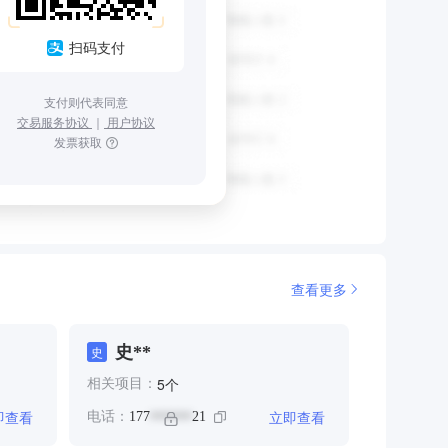
扫码支付
支付则代表同意
交易服务协议
｜
用户协议
发票获取
查看更多
史**
史
个
5
相关项目：
即查看
立即查看
电话：
177
21
******