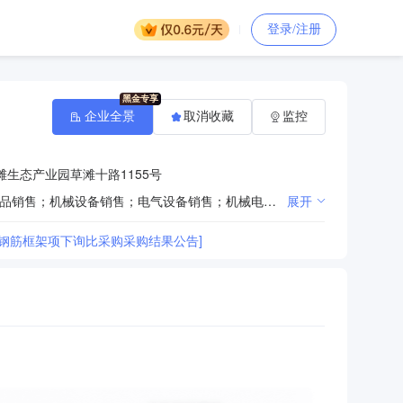
登录/注册
企业全景
取消收藏
监控
生态产业园草滩十路1155号
一般项目：建筑材料销售；金属材料销售；水泥制品销售；石油制品销售（不含危险化学品）；煤炭及制品销售；机械设备销售；电气设备销售；机械电气设备销售；通讯设备销售；电子专用设备销售；特种设备销售；金属矿石销售；金属制品销售；金属结构销售；高品质特种钢铁材料销售；有色金属合金销售；高性能有色金属及合金材料销售；电子元器件与机电组件设备销售；电子产品销售；非金属矿及制品销售；石棉水泥制品销售；砼结构构件销售；消防器材销售；涂料销售（不含危险化学品）；建筑装饰材料销售；轻质建筑材料销售；安防设备销售；五金产品批发；五金产品零售；高铁设备、配件销售；铁路运输基础设备销售；电气信号设备装置销售；化工产品销售（不含许可类化工产品）；仪器仪表销售；专用化学产品销售（不含危险化学品）；纸制品销售；电工器材销售；轨道交通专用设备、关键系统及部件销售；铁路机车车辆配件销售；轨道交通工程机械及部件销售；建筑工程用机械销售；光伏设备及元器件销售；电线、电缆经营；电力设施器材销售；光缆销售；建筑砌块销售；橡胶制品销售；塑料制品销售；办公用品销售；办公设备销售；汽车零配件零售；汽车零部件研发；第一类医疗器械销售；第二类医疗器械销售；风力发电机组及零部件销售；电池销售；润滑油销售；汽车销售；技术服务、技术开发、技术咨询、技术交流、技术转让、技术推广；互联网销售（除销售需要许可的商品）；信息技术咨询服务；工程管理服务；大数据服务；供应链管理服务；人工智能应用软件开发；人工智能公共数据平台；人工智能公共服务平台技术咨询服务；国内货物运输代理；招投标代理服务；普通货物仓储服务（不含危险化学品等需许可审批的项目）；成品油批发（不含危险化学品）；会议及展览服务；机械设备租赁；国内贸易代理；市场调查（不含涉外调查）；办公设备租赁服务；建筑工程机械与设备租赁；仓储设备租赁服务；光伏发电设备租赁；货物进出口；技术进出口。(除依法须经批准的项目外，凭营业执照依法自主开展经营活动)
展开
目钢筋框架项下询比采购采购结果公告]