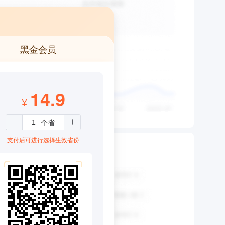
黑金会员
14.9
¥
支付后可进行选择生效省份