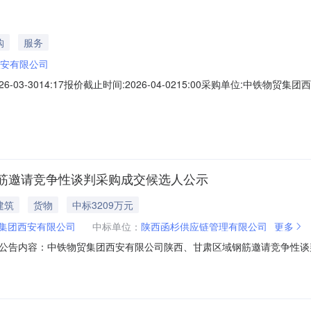
购
服务
安有限公司
3-3014:17报价截止时间:2026-04-0215:00采购单位:中铁物贸集团西
箱:监督方联系人:边*监督方联系电话:177****1878结算与发票信息结算
91610132091653663N其他要求:电汇或银行承兑支付交
筋邀请竞争性谈判采购成交候选人公示
建筑
货物
中标3209万元
集团西安有限公司
中标单位：
陕西函杉供应链管理有限公司
更多
公告内容：中铁物贸集团西安有限公司陕西、甘肃区域钢筋邀请竞争性谈判采