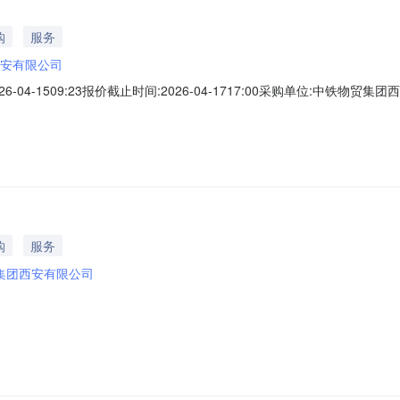
购
服务
安有限公司
4-1509:23报价截止时间:2026-04-1717:00采购单位:中铁物贸集团西
箱:监督方联系人:边*监督方联系电话:177****1878结算与发票信息结算
91610132091653663N其他要求:电汇或银行承兑支付交
购
服务
集团西安有限公司