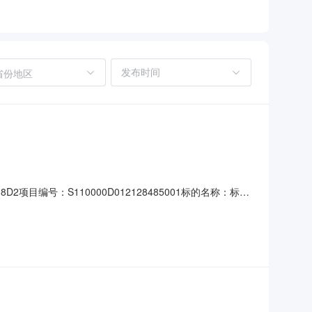
省份地区
8D2项目编号：S110000D012128485001标的名称：标的
通运输工具资产评估值：批准单位名称：挂牌价格：2万元
买权：标的是否存在抵押情况：资产来源