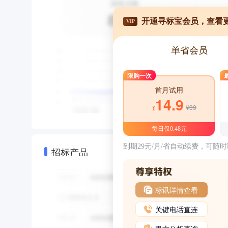
开通寻标宝会员，查看
VIP
单省会员
限购一次
首月试用
14.9
¥39
¥
每日仅0.48元
到期29元/月/省自动续费，可随
招标产品
标讯详情查看
关键电话直连