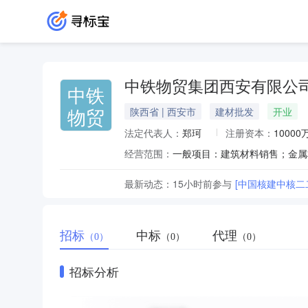
中铁物贸集团西安有限公
中铁
物贸
陕西省 | 西安市
建材批发
开业
法定代表人：
郑珂
注册资本：
10000
经营范围：
最新动态：
15小时前
参与
[中国核建中核二
招标
中标
代理
（0）
（0）
（0）
招标分析