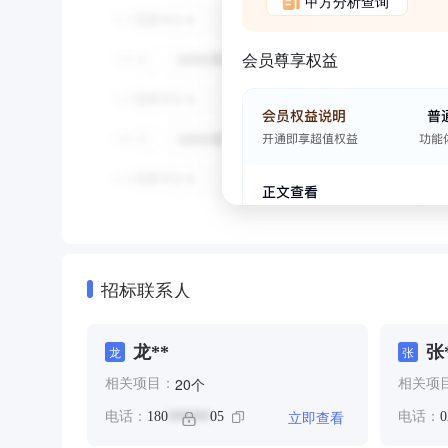
甲方分析查询
会员尊享权益
招标联系人
龙**
张
龙
张
个
20
相关项目：
相关项
立即查看
电话：
180
05
电话：
0
******