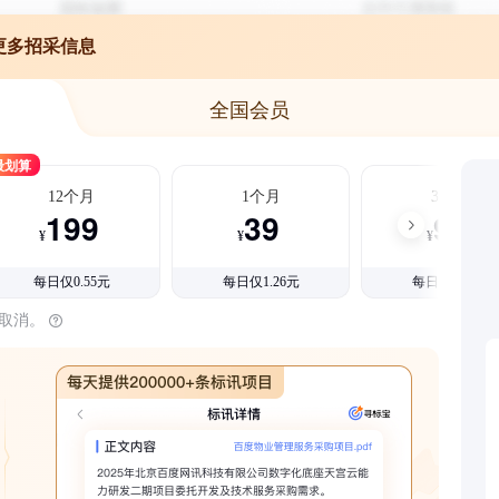
更多招采信息
全国会员
最划算
12个月
1个月
3个月
199
39
99
¥
¥
¥
每日仅0.55元
每日仅1.26元
每日仅1.08元
时取消。