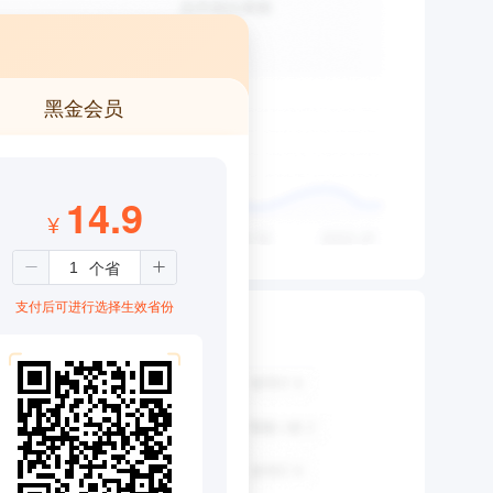
黑金会员
14.9
¥
支付后可进行选择生效省份