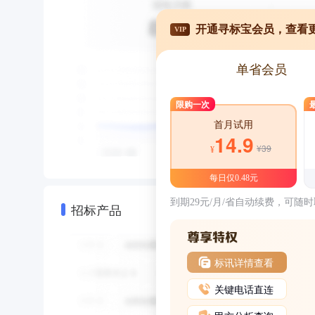
开通寻标宝会员，查看
VIP
单省会员
限购一次
首月试用
14.9
¥39
¥
每日仅0.48元
到期29元/月/省自动续费，可随
招标产品
标讯详情查看
关键电话直连