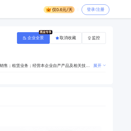
登录/注册
企业全景
取消收藏
监控
耐火材料、新型防火保温材料、防火隔离带、磨料磨具、石油压裂支撑剂的生产、销售及工程施工；钢材销售；租赁业务；经营本企业自产产品及相关技术的出口业务；经营本企业生产、科研所需的原辅材料、仪器仪表、机械设备、零配件及相关技术的进口业务（国家限定公司经营和国家禁止进出口的商品及技术除外）；冶炼工程施工专业承包；窑炉工程专业承包；工业建筑工程施工；土建基础建筑工程；钢结构工程施工；经营进料加工和“三来一补”业务。（涉及许可经营项目，应取得相关部门许可后方可经营）
展开