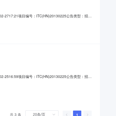
7:21项目编号：ITC(HN)20130225公告类型：招标
道窑所属行业：;电焊、切割设备;粉碎设备;保温隔热材料;
年产40万立方新型防火保温材料项目（一期20
6:59项目编号：ITC(HN)20130225公告类型：招标
割机,球磨机,保温材料,隧道窑所属行业：;电焊、切割设备;粉
邀请合格的投标人前来投标。1．招标编号：
共 3 条
1