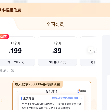
更多招采信息
全国会员
最划算
12个月
1个月
3个月
199
39
99
¥
¥
¥
每日仅0.55元
每日仅1.26元
每日仅1.08元
时取消。