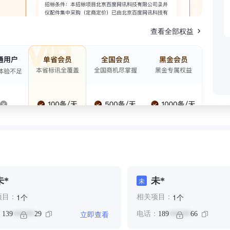
查看全部权益
未*
未*
未
个
个
1
1
项目：
相关项目：
立即查看
：
139
29
电话：
189
66
******
******