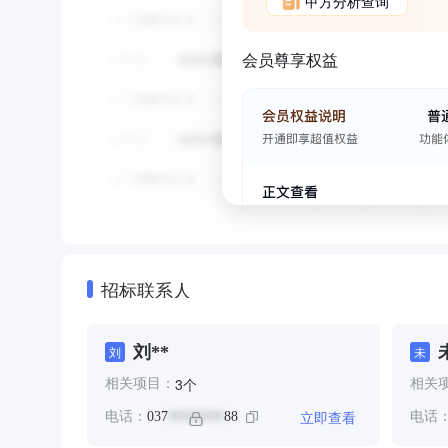
甲方分析查询
会员尊享权益
招标联系人
刘**
刘
未
个
3
相关项目：
相关
立即查看
电话：
037
88
电话
********