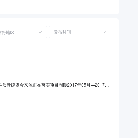
省份地区
目性质新建资金来源正在落实项目周期2017年05月—2017年
17年12月主要设备：消防设施、安防设施、供排水设施、电气
年产2300万平方米建筑陶瓷,包括：厂房，仓