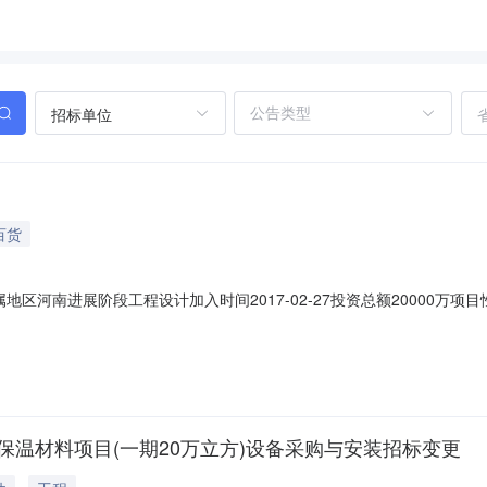
招标单位
百货
7所属地区河南进展阶段工程设计加入时间2017-02-27投资总额20000万项
万平方米建筑陶瓷项目进展阶段：工程设计建设周期：2017年05月—20
考）项目简介：项目位于河南省郑州市新密市曲梁镇，一项工业发展,拟建
保温材料项目(一期20万立方)设备采购与安装招标变更