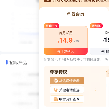
单省会员
限购一次
最划算
1
首月试用
1
14.9
¥39
¥
¥
每日仅0.48元
每日仅
到期29元/月/省自动续费，可随时取消。
招标产品
标讯详情查看
关键电话直连
甲方分析查询