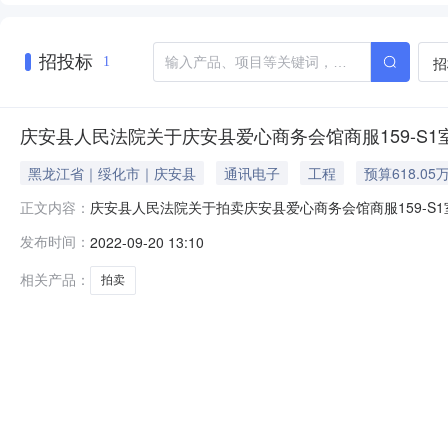
招投标
招
1
庆安县人民法院关于庆安县爱心商务会馆商服159-S1室2
黑龙江省｜绥化市｜庆安县
通讯电子
工程
预算618.05
庆安县人民法院关于拍卖庆安县爱心商务会馆商服159-S1室
正文内容：
宝网司法拍卖网络平台上进行公开拍卖活动（法院账户名：庆安
发布时间：
2022-09-20 13:10
室2298.1平方米起拍价：6180510.14元，保证金：12
相关产品：
拍卖