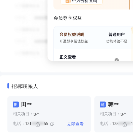
甲方分析查询
会员尊享权益
招标联系人
田**
韩**
田
韩
个
个
3
3
相关项目：
相关项目：
立即查看
电话：
131
55
电话：
138
1
******
******