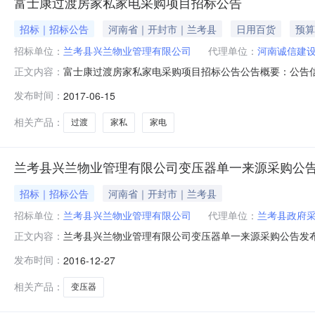
富士康过渡房家私家电采购项目招标公告
招标｜招标公告
河南省｜开封市｜兰考县
日用百货
预算
招标单位：
兰考县兴兰物业管理有限公司
代理单位：
河南诚信建
富士康过渡房家私家电采购项目招标公告公告概要：公告信息
正文内容：
取招标文件时间2017年06月15日09:30至2017年06
发布时间：
2017-06-15
（兰考县裕禄大道中段83号院内西4楼开标室）预算金额￥6
相关产品：
过渡
家私
家电
兰考县兴兰物业管理有限公司变压器单一来源采购公
招标｜招标公告
河南省｜开封市｜兰考县
招标单位：
兰考县兴兰物业管理有限公司
代理单位：
兰考县政府
兰考县兴兰物业管理有限公司变压器单一来源采购公告发布时间：2
正文内容：
构：兰考县政府采购与招投标交易所招标地区：河南省招标
发布时间：
2016-12-27
受兰考县兴兰物业管理有限公司的委托，就兰考县财政局下达
并经
相关产品：
变压器