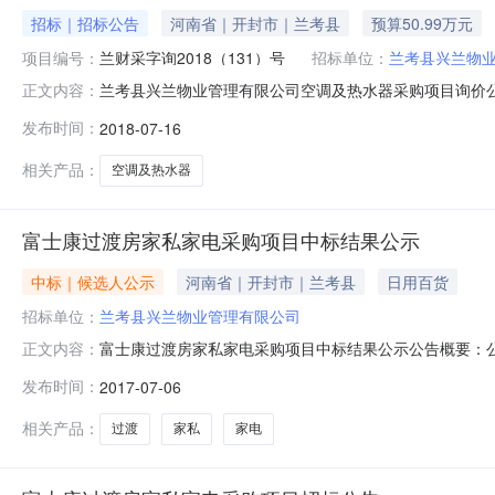
招标｜招标公告
河南省｜开封市｜兰考县
预算50.99万元
项目编号：
兰财采字询2018（131）号
招标单位：
兰考县兴兰物
兰考县兴兰物业管理有限公司空调及热水器采购项目询价公告招
正文内容：
2018-07-2500:00:00招标机构：招标地区：
发布时间：
2018-07-16
项目管理有限公司受兰考县兴兰物业管理有限公司委托，
2.1项
相关产品：
空调及热水器
富士康过渡房家私家电采购项目中标结果公示
中标｜候选人公示
河南省｜开封市｜兰考县
日用百货
招标单位：
兰考县兴兰物业管理有限公司
富士康过渡房家私家电采购项目中标结果公示公告概要：
正文内容：
间2017年07月06日16:28本项目招标公告日期2017
发布时间：
2017-07-06
币）联系人及联系方式：项目联系人张女士、候女士项目联系电
相关产品：
过渡
家私
家电