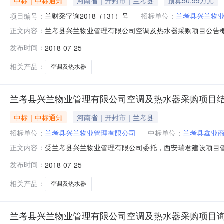
中标｜中标通知
河南省｜开封市｜兰考县
预算50.99万元
项目编号：
兰财采字询2018（131）号
招标单位：
兰考县兴兰物
兰考县兴兰物业管理有限公司空调及热水器采购项目公告
正文内容：
公司行政区域兰考县公告时间2018年07月25日17:26本
发布时间：
2018-07-25
民币）联系人及联系方式：项目联系人-项目联系电话-采购
理机
相关产品：
空调及热水器
兰考县兴兰物业管理有限公司空调及热水器采购项目
中标｜中标通知
河南省｜开封市｜兰考县
招标单位：
兰考县兴兰物业管理有限公司
中标单位：
兰考县鑫业
受兰考县兴兰物业管理有限公司委托，西安瑞君建设项目
正文内容：
本次询价的结果公布如下：一、项目概况与采购范围1、项
发布时间：
2018-07-25
调及热水器采购4、交货期：15日历天5、资金来源：自筹6、
网》、《河南招标
相关产品：
空调及热水器
兰考县兴兰物业管理有限公司空调及热水器采购项目