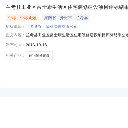
兰考县工业区富士康生活区住宅装修建设项目评标结
中标｜中标通知
河南省｜开封市｜兰考县
招标单位：
兰考县兴兰物业管理有限公司
兰考县工业区富士康生活区住宅装修建设项目评标结果公示发
正文内容：
采购与招投标交易所招标地区：开封市招标产品：物业管理
发布时间：
2016-10-18
系人李先生联系电话18337849079监督部门兰考县招投
月17
相关产品：
住宅装修建设
NEW
HOT
5折起