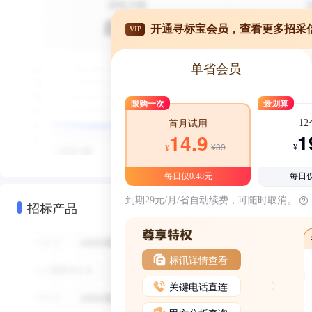
开通寻标宝会员，查看更多招采
VIP
单省会员
限购一次
最划算
1
首月试用
1
14.9
¥39
¥
¥
每日仅0.48元
每日仅
到期29元/月/省自动续费，可随时取消。
招标产品
标讯详情查看
关键电话直连