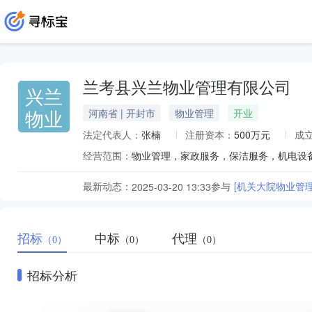
兰考县兴兰物业管理有限公司
兴兰
物业
河南省 | 开封市
物业管理
开业
法定代表人：
张楠
注册资本：
500万元
成
经营范围：
最新动态：
参与
[机关大院物业管理20
2025-03-20 13:33
招标
中标
代理
（0）
（0）
（0）
招标分析