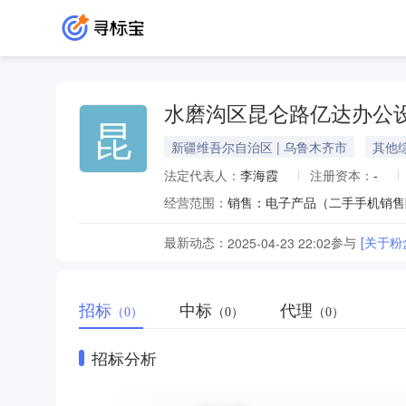
水磨沟区昆仑路亿达办公
昆
新疆维吾尔自治区 | 乌鲁木齐市
其他
法定代表人：
李海霞
注册资本：
-
经营范围：
最新动态：
参与
[关于
2025-04-23 22:02
招标
中标
代理
（0）
（0）
（0）
招标分析