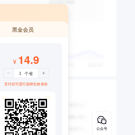
黑金会员
14.9
¥
支付后可进行选择生效省份
公众号