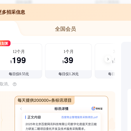
更多招采信息
全国会员
最划算
12个月
1个月
3个月
199
39
99
¥
¥
¥
每日仅0.55元
每日仅1.26元
每日仅1.08元
时取消。