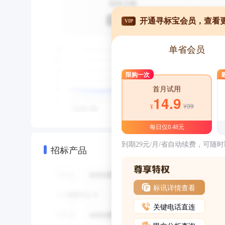
开通寻标宝会员，查看
VIP
单省会员
限购一次
首月试用
14.9
¥39
¥
每日仅0.48元
到期29元/月/省自动续费，可随
招标产品
标讯详情查看
关键电话直连