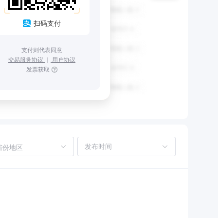
扫码支付
支付则代表同意
交易服务协议
｜
用户协议
发票获取
省份地区