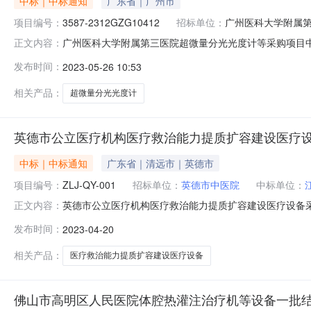
中标｜中标通知
广东省｜广州市
项目编号：
3587-2312GZG10412
招标单位：
广州医科大学附属
广州医科大学附属第三医院超微量分光光度计等采购项目中标公告发
正文内容：
二、项目名称：广州医科大学附属第三医院超微量分光光度
发布时间：
2023-05-26 10:53
公司广州市黄埔区神舟路288号C栋602房96,700.
相关产品：
超微量分光光度计
英德市公立医疗机构医疗救治能力提质扩容建设医疗设
中标｜中标通知
广东省｜清远市｜英德市
项目编号：
ZLJ-QY-001
招标单位：
英德市中医院
中标单位：
英德市公立医疗机构医疗救治能力提质扩容建设医疗设备采购项
正文内容：
一、项目编号：ZLJ-QY-001二、项目名称：英德市
发布时间：
2023-04-20
疗救治能力提质扩容建设医疗设备采购项目（英德市中医院
974,900.
相关产品：
医疗救治能力提质扩容建设医疗设备
佛山市高明区人民医院体腔热灌注治疗机等设备一批