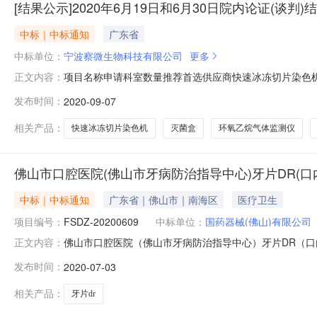
[结果公示]2020年6月19日和6月30日院内论证(谈判)
中标｜中标通知
广东省
中标单位：
宁波察微生物科技有限公司
更多
项目名称申请科室数量推荐首选供应商快速冰冻切片染色
正文内容：
广州市祈康医疗机械有限公司心电监护仪疼痛科1台广州市
发布时间：
2020-09-07
控股佛山有限公司医用超声雾化器(中药版)耳鼻喉科3套
相关产品：
快速冰冻切片染色机
灭菌盒
环氧乙烷气体监测仪
佛山市口腔医院(佛山市牙病防治指导中心)牙片DR(口
中标｜中标通知
广东省｜佛山市｜南海区
医疗卫生
项目编号：
FSDZ-20200609
中标单位：
国药器械(佛山)有限公司
佛山市口腔医院（佛山市牙病防治指导中心）牙片DR（
正文内容：
传感器）采购品目货物/专用设备/医疗设备/口腔科设备及
发布时间：
2020-07-03
时间2020年07月03日16:38本项目招标公告日期成交
民币）联
相关产品：
牙片dr