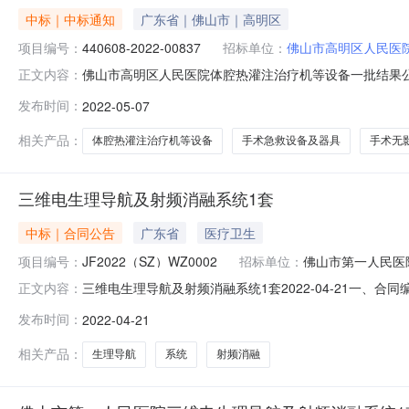
中标｜中标通知
广东省｜佛山市｜高明区
项目编号：
440608-2022-00837
招标单位：
佛山市高明区人民医
佛山市高明区人民医院体腔热灌注治疗机等设备一批结果公告发布时
正文内容：
疗机等设备一批三、采购结果合同包2(手术无影灯):供
发布时间：
2022-05-07
249,000.00元合同包3(全电动多功能手术床):供
相关产品：
体腔热灌注治疗机等设备
手术急救设备及器具
手术无
三维电生理导航及射频消融系统1套
中标｜合同公告
广东省
医疗卫生
项目编号：
JF2022（SZ）WZ0002
招标单位：
佛山市第一人民医
三维电生理导航及射频消融系统1套2022-04-21一、合同编
正文内容：
目名称：三维电生理导航及射频消融系统1套五、合同主体采
发布时间：
2022-04-21
峰医疗器械有限公司地址：同福东一街3号之一第二层201
相关产品：
生理导航
系统
射频消融