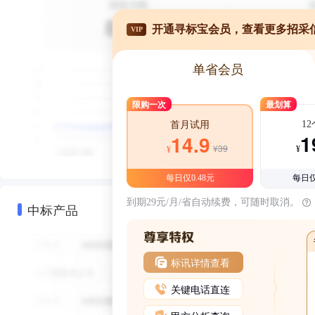
开通寻标宝会员，查看更多招采
VIP
单省会员
限购一次
最划算
1
首月试用
1
14.9
¥39
¥
¥
每日仅0.48元
每日仅
到期29元/月/省自动续费，可随时取消。
中标产品
标讯详情查看
关键电话直连