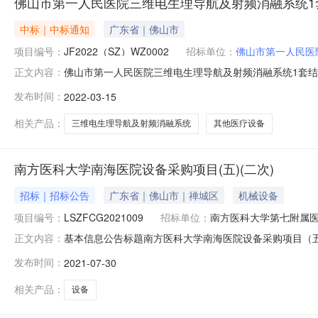
佛山市第一人民医院三维电生理导航及射频消融系统1
中标｜中标通知
广东省｜佛山市
项目编号：
JF2022（SZ）WZ0002
招标单位：
佛山市第一人民医
佛山市第一人民医院三维电生理导航及射频消融系统1套结果公告发
正文内容：
套三、采购结果合同包1(三维电生理导航及射频消融系统
发布时间：
2022-03-15
201（住所申报）2,898,000.00元四、主要标的
相关产品：
三维电生理导航及射频消融系统
其他医疗设备
南方医科大学南海医院设备采购项目(五)(二次)
招标｜招标公告
广东省｜佛山市｜禅城区
机械设备
项目编号：
LSZFCG2021009
招标单位：
南方医科大学第七附属
基本信息公告标题南方医科大学南海医院设备采购项目（五）（第二
正文内容：
币种代码公共服务平台标识码12440000079518100E上
发布时间：
2021-07-30
中标（成交）供应商代码91440605MA4W6KE18
相关产品：
设备