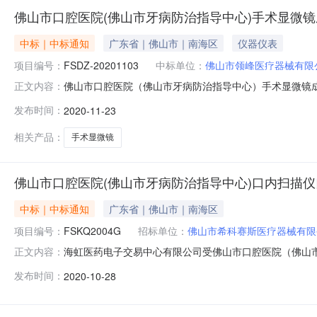
佛山市口腔医院(佛山市牙病防治指导中心)手术显微
中标｜中标通知
广东省｜佛山市｜南海区
仪器仪表
项目编号：
FSDZ-20201103
中标单位：
佛山市领峰医疗器械有限
佛山市口腔医院（佛山市牙病防治指导中心）手术显微镜成
正文内容：
医疗设备/其他医疗设备采购单位佛山市口腔医院（佛山市牙
发布时间：
2020-11-23
长）、周梦祎、张恒俊总成交金额￥49.600000万元（
中心）采购单位地
相关产品：
手术显微镜
佛山市口腔医院(佛山市牙病防治指导中心)口内扫描仪口
中标｜中标通知
广东省｜佛山市｜南海区
项目编号：
FSKQ2004G
招标单位：
佛山市希科赛斯医疗器械有限
海虹医药电子交易中心有限公司受佛山市口腔医院（佛山市
正文内容：
全景X光机项目（采购项目编号：FSKQ2004G）进行
发布时间：
2020-10-28
防治指导中心）口内扫描仪+口腔数字化全景X光机三、
址FSKQ2004G-