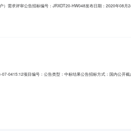
）需求评审公告招标编号：JRXDT20-HW048发布日期：2020年08
源局因工作需要，拟对2020年清洁采暖煤改电工程(500户)项目进行
进行了论证，并根据专家意见修改完善了采购内容，现将有关情况公示如
-07-0415:12项目编号：公告类型：中标结果公告招标方式：国内
程设计评标结果公示招标编号:JSZB-1306-F129资金来源:自筹资金所
受大同煤矿集团轩岗煤电有限责任公司的委托，对其五类资金工程设计项