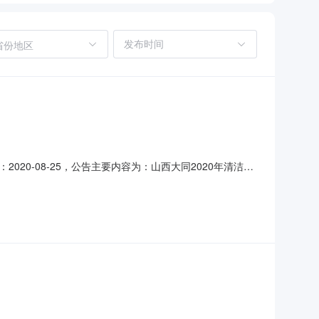
省份地区
20-08-25，公告主要内容为：山西大同2020年清洁采
类型：招标预告。各潜在投标人、单位、个人：浑源县能源局
约验收管理办法》文件要求，我单位对该项目采购需求进行了