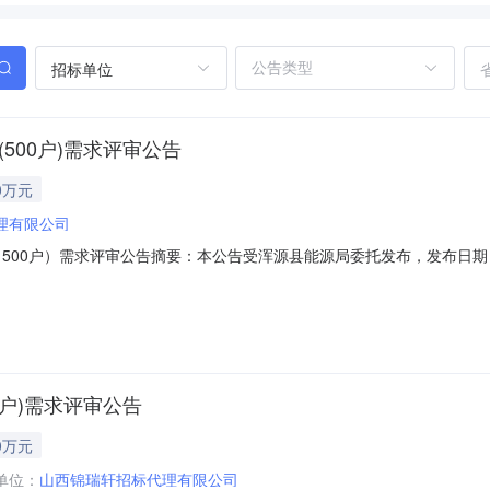
招标单位
500户)需求评审公告
0万元
理有限公司
500户）需求评审公告摘要：本公告受浑源县能源局委托发布，发布日期：20
西-大同-浑源县，所属行业分类：工程，采购业主：浑源县能源局，公告
(500户)项目进行采购，根据山西省财政厅《加强政府采购需求确定和履
0户)需求评审公告
0万元
单位：
山西锦瑞轩招标代理有限公司