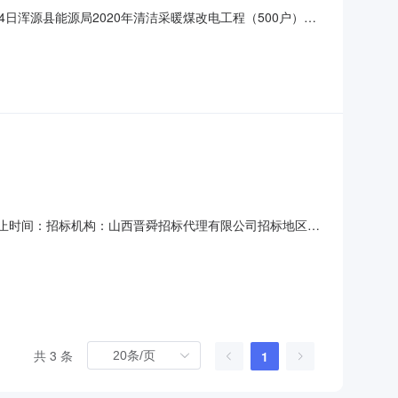
月24日浑源县能源局2020年清洁采暖煤改电工程（500户）需
采购，根据山西省财政厅《加强政府采购需求确定和履约验收
下：一、采购单位：浑源县能源局二、项目名称：浑源县能
公开截止时间：招标机构：山西晋舜招标代理有限公司招标地区：
属行业:能源化工实施地:忻州市开标时间:2013-06-27招标
目组织公开招标，评标工作现已结束，评标结果公示如下：
共 3 条
1