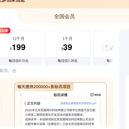
全国会员
最划算
12个月
1个月
3个月
199
39
99
¥
¥
¥
每日仅0.55元
每日仅1.26元
每日仅1.08元
时取消。