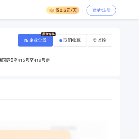
登录/注册
企业全景
取消收藏
监控
国际B座415号至419号房