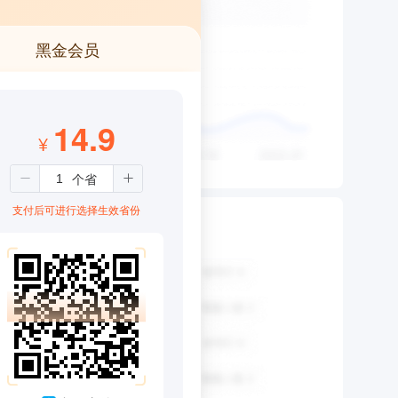
黑金会员
14.9
¥
支付后可进行选择生效省份