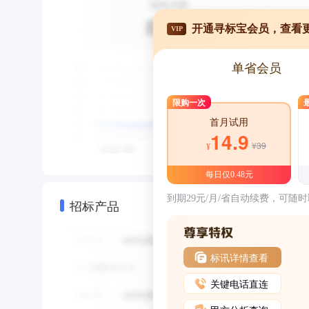
开通寻标宝会员，查看
VIP
单省会员
限购一次
首月试用
14.9
¥39
¥
每日仅0.48元
到期29元/月/省自动续费，可随
招标产品
标讯详情查看
关键电话直连