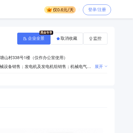
登录/注册
企业全景
取消收藏
监控
塘山村338号1楼（仅作办公室使用）
一般项目：电子元器件与机电组件设备销售；气体、液体分离及纯净设备销售；制冷、空调设备销售；机械设备销售；发电机及发电机组销售；机械电气设备销售；电气设备销售；金属材料（稀有、贵重金属除外）销售；五金产品零售；普通机械设备安装服务；通用设备修理；电子元器件与机电组件设备制造；发电机及发电机组制造；机械电气设备制造；电气设备修理；技术服务、技术开发、技术咨询、技术交流、技术转让、技术推广。许可项目：建设工程施工。
展开