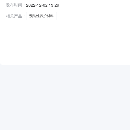
号：JXZB-XZCG-20220536）二、项目名称：墨竹
发布时间：
2022-12-02 13:29
面有限公司供应商地址：西藏自治区拉萨市曲水县聂当乡德吉
相关产品：
预防性养护材料