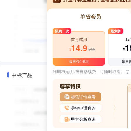
单省会员
限购一次
最划算
1
首月试用
1
14.9
¥39
¥
¥
每日仅0.48元
每日仅
到期29元/月/省自动续费，可随时取消。
中标产品
标讯详情查看
关键电话直连
甲方分析查询