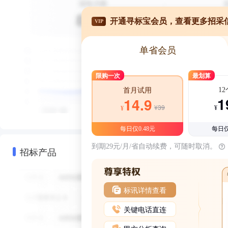
开通寻标宝会员，查看更多招采
VIP
单省会员
限购一次
最划算
1
首月试用
1
14.9
¥39
¥
¥
每日仅0.48元
每日仅
到期29元/月/省自动续费，可随时取消。
招标产品
标讯详情查看
关键电话直连