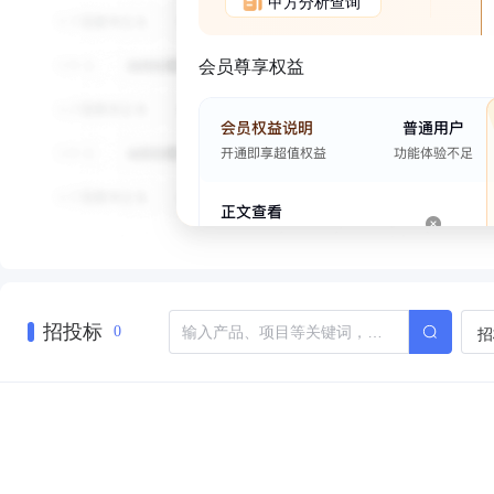
甲方分析查询
会员尊享权益
招投标
招
0