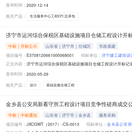
E3708010374005451001001招标人山东理
发布时间：
2020-12-14
院内，建筑面积1万m?，层数为2-3层，框架结构。设
相关产品：
生活服务中心工程EPC总承包
济宁市运河综合保税区基础设施项目仓储工程设计开
中标｜开标公示
山东省｜济宁市｜任城区
市政基建
项目编号：
E3708120661000068001
招标单位：
济宁建工建筑设
济宁市运河综合保税区基础设施项目仓储工程设计开标记录开标时间
正文内容：
服务中心第2开标室开标时间2020-05-2910:00开标
发布时间：
2020-05-29
3280000天3烟台建筑设计有限公司3250000天
相关产品：
设计
基础设施仓储工程
金乡县公安局新看守所工程设计项目竞争性磋商成交
中标｜中标通知
山东省｜济宁市｜金乡县
服务采购
项目编号：
JXCGWT（2017）-CS-0013
招标单位：
金乡县公安局