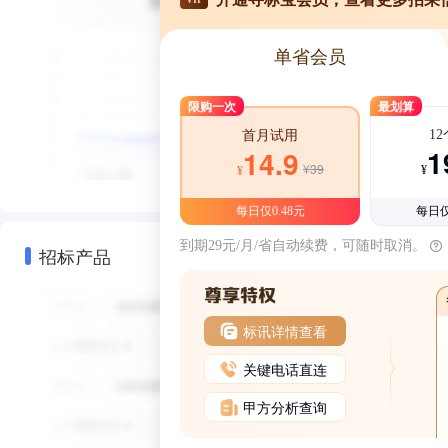
单省会员
限购一次
最划算
1
首月试用
1
14.9
¥39
¥
¥
每日仅0.48元
每日仅
到期29元/月/省自动续费，可随时取消。
招标产品
标讯详情查看
关键电话直连
甲方分析查询