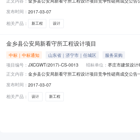
金乡县公安局新看守所工程设计项目竞争性磋商成交公告
正文内容：
间2017年03月07日16:27总中标金额详见公告正
发布时间：
2017-03-07
位联系方式详见公告正文代理机构名称山东天马招标代理
告一、采购项目概况项目名称：金乡县
相关产品：
新工程
设计
金乡县公安局新看守所工程设计项目
中标｜中标通知
山东省｜济宁市｜任城区
服务采购
项目编号：
JXCGWT(2017)-CS-0013
招标单位：
枣庄市建筑设计
金乡县公安局新看守所工程设计项目竞争性磋商成交公告一、采
正文内容：
日期：无（邀请）三、开标日期：2017年3月6日四、
发布时间：
2017-03-07
91370800165922927L济宁市建筑设计研究院山东
相关产品：
设计
新工程