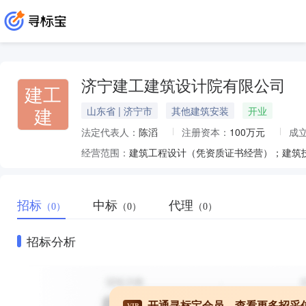
济宁建工建筑设计院有限公司
建工
建
山东省 | 济宁市
其他建筑安装
开业
法定代表人：
陈滔
注册资本：
100万元
成
经营范围：
招标
中标
代理
（0）
（0）
（0）
招标分析
开通寻标宝会员，查看更多招采
VIP