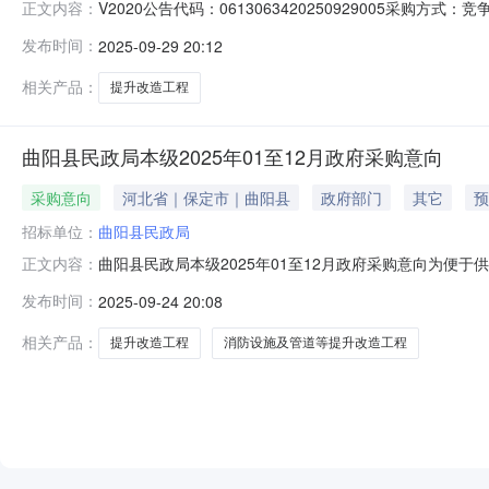
V2020公告代码：0613063420250929005采购方
正文内容：
构：河北中洲工程项目管理有限公司评标方法和标准：null曲
发布时间：
2025-09-29 20:12
的政府采购政策：null采购人名称：曲阳县民政局本级采
相关产品：
提升改造工程
曲阳县民政局本级2025年01至12月政府采购意向
采购意向
河北省｜保定市｜曲阳县
政府部门
其它
预
招标单位：
曲阳县民政局
曲阳县民政局本级2025年01至12月政府采购意向为便
正文内容：
现将曲阳县民政局本级2025年01至12月采购意向公
发布时间：
2025-09-24 20:08
容：外立面、室内地面及门窗等提升改造，具体以图纸及工程量
相关产品：
提升改造工程
消防设施及管道等提升改造工程