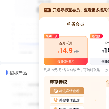
开通寻标宝会员，查看更多招采
VIP
单省会员
限购一次
最划算
1
首月试用
1
14.9
¥39
¥
¥
每日仅0.48元
每日仅
到期29元/月/省自动续费，可随时取消。
招标产品
标讯详情查看
关键电话直连