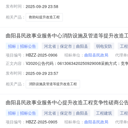
洲工程项目管理有限公司评标方法和标准：null曲阳县救助站提
发布时间：
2025-09-29 23:58
采购人名称：曲阳县民政局本级采购人地址：保定市曲阳
相关产品：
救助站提升改造工程
曲阳县民政事业服务中心消防设施及管道等提升改造
招标｜招标公告
河北省｜保定市｜曲阳县
弱电安防
工程
项目编号：
HBZZ-2025-0906
招标单位：
曲阳县民政局
代理单
V2020公告代码：0613063420250929008采购
正文内容：
85616970代理机构：河北中洲工程项目管理有限公司评标
发布时间：
2025-09-29 23:57
目编号：HBZZ-2025-0906需要落实的政府采购政策：n
相关产品：
消防设施及管道等提升改造工程
曲阳县民政事业服务中心提升改造工程竞争性磋商公
招标｜招标公告
河北省｜保定市｜曲阳县
工程建筑
工程
项目编号：
HBZZ-2025-0905
招标单位：
曲阳县民政局
代理单