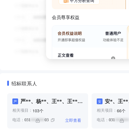
甲方分析查询
会员尊享权益
招标联系人
严**、杨**、王**、王**、
安*、王**
严
安
王**、王*、许*、贾**
个
个
103
66
相关项目：
相关项目：
立即查看
电话：
031
03
电话：
031
*******
*******