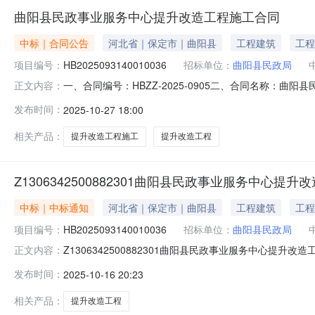
曲阳县民政事业服务中心提升改造工程施工合同
中标｜合同公告
河北省｜保定市｜曲阳县
工程建筑
工程
项目编号：
HB2025093140010036
招标单位：
曲阳县民政局
一、合同编号：HBZZ-2025-0905二、合同名称：曲
正文内容：
提升改造工程五、合同主体采购人（甲方）：曲阳县民政局本
发布时间：
2025-10-27 18:00
北省保定市曲阳县恒州镇恒山东路上东城底商1808号联系方式
相关产品：
提升改造工程施工
提升改造工程
Z1306342500882301曲阳县民政事业服务中心提
中标｜中标通知
河北省｜保定市｜曲阳县
工程建筑
工程
项目编号：
HB2025093140010036
招标单位：
曲阳县民政局
Z1306342500882301曲阳县民政事业服务中心提升
正文内容：
三、中标（成交）信息中标供应商名称:河北珺嘉建筑工程有
发布时间：
2025-10-16 20:23
价：优惠率：优惠价/入围价：优惠产品简要描述：四、
相关产品：
提升改造工程