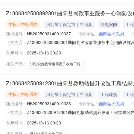
Z1306342500892301曲阳县民政事业服务中心
中标｜中标通知
河北省｜保定市｜曲阳县
弱电安防
工程
项目编号：
HB2025093140010037
招标单位：
曲阳县民政局
Z1306342500892301曲阳县民政事业服务中心消防
正文内容：
中心消防设施及管道等提升改造工程三、中标（成交）信息
发布时间：
2025-10-16 20:23
06-10号中标金额：3464000下浮率：费率：单价：
相关产品：
消防设施及管道等提升改造工程
Z1306342500912301曲阳县救助站提升改造工程结
中标｜中标通知
河北省｜保定市｜曲阳县
工程建筑
工程
项目编号：
HB2025093140010038
招标单位：
曲阳县民政局
Z1306342500912301曲阳县救助站提升改造工程结
正文内容：
中标供应商名称:河北艾浩建筑工程有限公司中标供应商地址
发布时间：
2025-10-16 20:23
围价：优惠产品简要描述：四、主要标的信息名称：曲阳
相关产品：
救助站提升改造工程