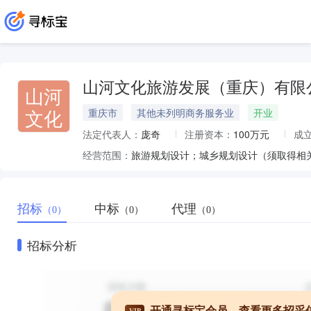
山河文化旅游发展（重庆）有限
山河
文化
重庆市
其他未列明商务服务业
开业
法定代表人：
庞奇
注册资本：
100万元
成
经营范围：
招标
中标
代理
（0）
（0）
（0）
招标分析
开通寻标宝会员，查看更多招采
VIP