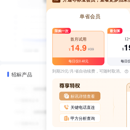
单省会员
限购一次
最划算
1
首月试用
1
14.9
¥39
¥
¥
每日仅0.48元
每日仅
到期29元/月/省自动续费，可随时取消。
招标产品
标讯详情查看
关键电话直连
甲方分析查询