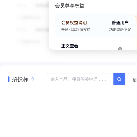
会员尊享权益
招投标
招
0