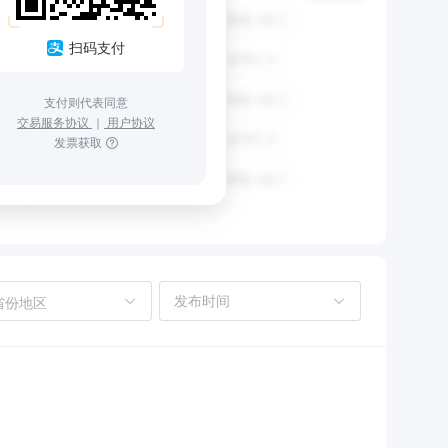
扫码支付
支付则代表同意
交易服务协议
｜
用户协议
发票获取
省份地区