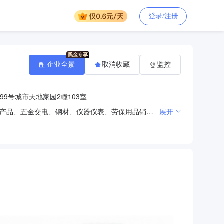
登录/注册
企业全景
取消收藏
监控
9号城市天地家园2幢103室
液压机械及配件、起重设备及配件、焊接设备及材料、叉车配件、空气压缩设备及配件、橡胶制品、机电产品、五金交电、钢材、仪器仪表、劳保用品销售；液压系统、液压油缸及机械设备维修制造（限分支机构经营）。（依法须经批准的项目，经相关部门批准后方可开展经营活动）
展开