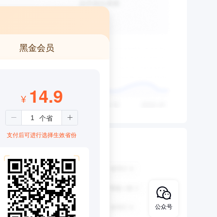
黑金会员
14.9
¥
支付后可进行选择生效省份
公众号