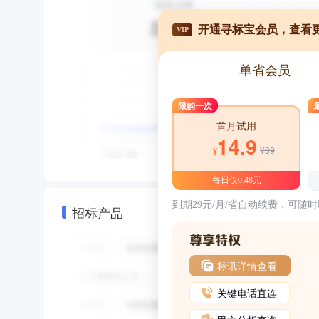
开通寻标宝会员，查看
VIP
单省会员
限购一次
首月试用
14.9
¥39
¥
每日仅0.48元
到期29元/月/省自动续费，可随
招标产品
标讯详情查看
关键电话直连