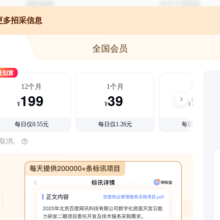
更多招采信息
全国会员
最划算
12个月
1个月
3个月
199
39
99
¥
¥
¥
每日仅0.55元
每日仅1.26元
每日仅1.08元
时取消。